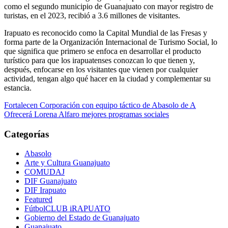
como el segundo municipio de Guanajuato con mayor registro de
turistas, en el 2023, recibió a 3.6 millones de visitantes.
Irapuato es reconocido como la Capital Mundial de las Fresas y
forma parte de la Organización Internacional de Turismo Social, lo
que significa que primero se enfoca en desarrollar el producto
turístico para que los irapuatenses conozcan lo que tienen y,
después, enfocarse en los visitantes que vienen por cualquier
actividad, tengan algo qué hacer en la ciudad y complementar su
estancia.
Navegación
Fortalecen Corporación con equipo táctico de Abasolo de A
Ofrecerá Lorena Alfaro mejores programas sociales
de
entradas
Categorías
Abasolo
Arte y Cultura Guanajuato
COMUDAJ
DIF Guanajuato
DIF Irapuato
Featured
FútbolCLUB iRAPUATO
Gobierno del Estado de Guanajuato
Guanajuato