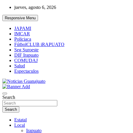
Skip
jueves, agosto 6, 2026
to
content
Responsive Menu
JAPAMI
IMCAR
Policiaca
FútbolCLUB iRAPUATO
Seg Suroeste
DIF Irapuato
COMUDAJ
Salud
Espectaculos
Noticias Guanajuato
Search
Search
Estatal
Local
Irapuato