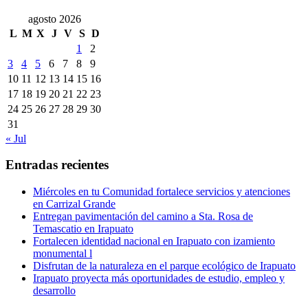
agosto 2026
L
M
X
J
V
S
D
1
2
3
4
5
6
7
8
9
10
11
12
13
14
15
16
17
18
19
20
21
22
23
24
25
26
27
28
29
30
31
« Jul
Entradas recientes
Miércoles en tu Comunidad fortalece servicios y atenciones
en Carrizal Grande
Entregan pavimentación del camino a Sta. Rosa de
Temascatio en Irapuato
Fortalecen identidad nacional en Irapuato con izamiento
monumental l
Disfrutan de la naturaleza en el parque ecológico de Irapuato
Irapuato proyecta más oportunidades de estudio, empleo y
desarrollo