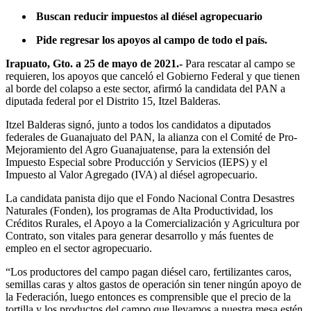
Buscan reducir impuestos al diésel agropecuario
Pide regresar los apoyos al campo de todo el país.
Irapuato, Gto. a 25 de mayo de 2021.-
Para rescatar al campo se
requieren, los apoyos que canceló el Gobierno Federal y que tienen
al borde del colapso a este sector, afirmó la candidata del PAN a
diputada federal por el Distrito 15, Itzel Balderas.
Itzel Balderas signó, junto a todos los candidatos a diputados
federales de Guanajuato del PAN, la alianza con el Comité de Pro-
Mejoramiento del Agro Guanajuatense, para la extensión del
Impuesto Especial sobre Producción y Servicios (IEPS) y el
Impuesto al Valor Agregado (IVA) al diésel agropecuario.
La candidata panista dijo que el Fondo Nacional Contra Desastres
Naturales (Fonden), los programas de Alta Productividad, los
Créditos Rurales, el Apoyo a la Comercialización y Agricultura por
Contrato, son vitales para generar desarrollo y más fuentes de
empleo en el sector agropecuario.
“Los productores del campo pagan diésel caro, fertilizantes caros,
semillas caras y altos gastos de operación sin tener ningún apoyo de
la Federación, luego entonces es comprensible que el precio de la
tortilla y los productos del campo que llevamos a nuestra mesa estén