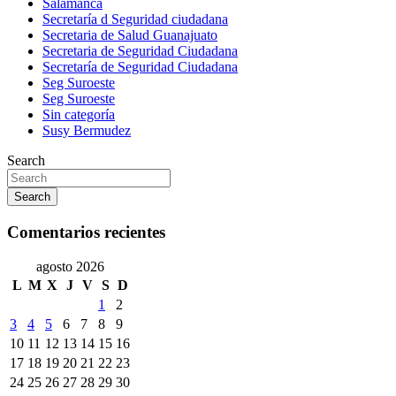
Salamanca
Secretaría d Seguridad ciudadana
Secretaria de Salud Guanajuato
Secretaria de Seguridad Ciudadana
Secretaría de Seguridad Ciudadana
Seg Suroeste
Seg Suroeste
Sin categoría
Susy Bermudez
Search
Search
Comentarios recientes
agosto 2026
L
M
X
J
V
S
D
1
2
3
4
5
6
7
8
9
10
11
12
13
14
15
16
17
18
19
20
21
22
23
24
25
26
27
28
29
30