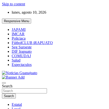
Skip to content
lunes, agosto 10, 2026
Responsive Menu
JAPAMI
IMCAR
Policiaca
FútbolCLUB iRAPUATO
Seg Suroeste
DIF Irapuato
COMUDAJ
Salud
Espectaculos
Noticias Guanajuato
Search
Search
Estatal
Local