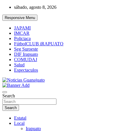
Skip
sábado, agosto 8, 2026
to
content
Responsive Menu
JAPAMI
IMCAR
Policiaca
FútbolCLUB iRAPUATO
Seg Suroeste
DIF Irapuato
COMUDAJ
Salud
Espectaculos
Noticias Guanajuato
Search
Search
Estatal
Local
Irapuato