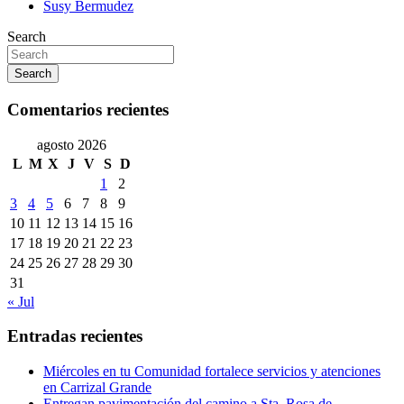
Susy Bermudez
Search
Search
Comentarios recientes
agosto 2026
L
M
X
J
V
S
D
1
2
3
4
5
6
7
8
9
10
11
12
13
14
15
16
17
18
19
20
21
22
23
24
25
26
27
28
29
30
31
« Jul
Entradas recientes
Miércoles en tu Comunidad fortalece servicios y atenciones
en Carrizal Grande
Entregan pavimentación del camino a Sta. Rosa de