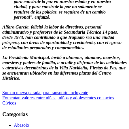
para construir la paz en nuestro estado y en nuestra
ciudad, y para construir la paz no solamente se
requiere de los policías, se requiere de un cambio
personal”, enfatizó.
Alfaro García, felicitó la labor de directivos, personal
administrativo y profesores de la Secundaria Técnica 14 pues,
desde 1973, han contribuido a que Irapuato sea una ciudad
próspera, con áreas de oportunidad y crecimiento, con el egreso
de estudiantes preparados y comprometidos.
La Presidenta Municipal, invitó a alumnos, alumnas, maestros,
maestras y padres de familia, a acudir y disfrutar de las actividades
y atractivos decembrinos de la Villa Navideña, Fiestas de Paz, que
se encuentran ubicados en las diferentes plazas del Centro
Histórico.
Navegación
Suman nueva parada para transporte incluyente
Fomentan valores entre niñas , niños y adolescentes con actos
de
Cívicos
entradas
Categorías
Abasolo