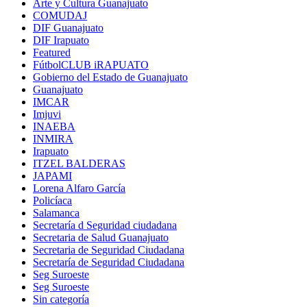
Arte y Cultura Guanajuato
COMUDAJ
DIF Guanajuato
DIF Irapuato
Featured
FútbolCLUB iRAPUATO
Gobierno del Estado de Guanajuato
Guanajuato
IMCAR
Imjuvi
INAEBA
INMIRA
Irapuato
ITZEL BALDERAS
JAPAMI
Lorena Alfaro García
Policíaca
Salamanca
Secretaría d Seguridad ciudadana
Secretaria de Salud Guanajuato
Secretaria de Seguridad Ciudadana
Secretaría de Seguridad Ciudadana
Seg Suroeste
Seg Suroeste
Sin categoría