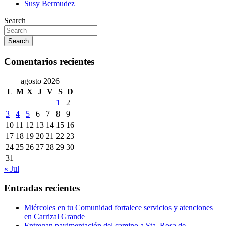
Susy Bermudez
Search
Search
Comentarios recientes
agosto 2026
L
M
X
J
V
S
D
1
2
3
4
5
6
7
8
9
10
11
12
13
14
15
16
17
18
19
20
21
22
23
24
25
26
27
28
29
30
31
« Jul
Entradas recientes
Miércoles en tu Comunidad fortalece servicios y atenciones
en Carrizal Grande
Entregan pavimentación del camino a Sta. Rosa de