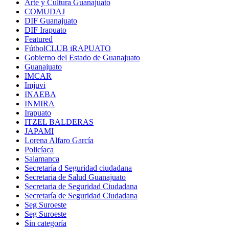
Arte y Cultura Guanajuato
COMUDAJ
DIF Guanajuato
DIF Irapuato
Featured
FútbolCLUB iRAPUATO
Gobierno del Estado de Guanajuato
Guanajuato
IMCAR
Imjuvi
INAEBA
INMIRA
Irapuato
ITZEL BALDERAS
JAPAMI
Lorena Alfaro García
Policíaca
Salamanca
Secretaría d Seguridad ciudadana
Secretaria de Salud Guanajuato
Secretaria de Seguridad Ciudadana
Secretaría de Seguridad Ciudadana
Seg Suroeste
Seg Suroeste
Sin categoría