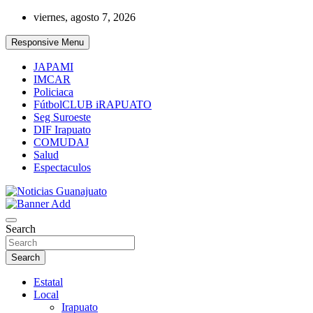
Skip
viernes, agosto 7, 2026
to
content
Responsive Menu
JAPAMI
IMCAR
Policiaca
FútbolCLUB iRAPUATO
Seg Suroeste
DIF Irapuato
COMUDAJ
Salud
Espectaculos
Noticias Guanajuato
Search
Search
Estatal
Local
Irapuato