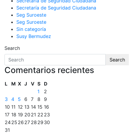
Secretaria de Seguridad Ciudadana
Secretaría de Seguridad Ciudadana
Seg Suroeste
Seg Suroeste
Sin categoría
Susy Bermudez
Search
Search
Comentarios recientes
L
M
X
J
V
S
D
1
2
3
4
5
6
7
8
9
10
11
12
13
14
15
16
17
18
19
20
21
22
23
24
25
26
27
28
29
30
31