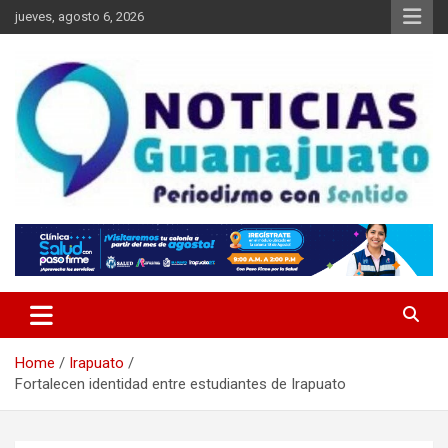
Skip
jueves, agosto 6, 2026
to
content
Noticias Guanajuato
Home
Irapuato
Fortalecen identidad entre estudiantes de Irapuato