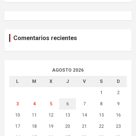
h
Comentarios recientes
AGOSTO 2026
L
M
X
J
V
S
D
1
2
3
4
5
6
7
8
9
10
11
12
13
14
15
16
17
18
19
20
21
22
23