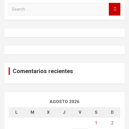
S
e
a
r
c
h
Comentarios recientes
AGOSTO 2026
L
M
X
J
V
S
D
1
2