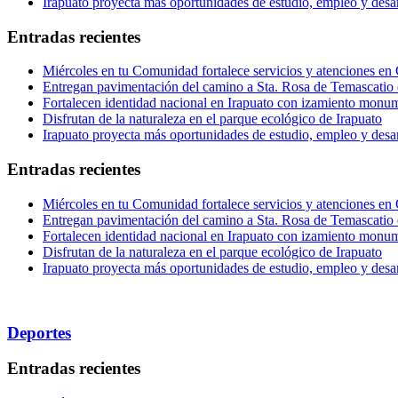
Irapuato proyecta más oportunidades de estudio, empleo y desar
Entradas recientes
Miércoles en tu Comunidad fortalece servicios y atenciones en
Entregan pavimentación del camino a Sta. Rosa de Temascatio 
Fortalecen identidad nacional en Irapuato con izamiento monum
Disfrutan de la naturaleza en el parque ecológico de Irapuato
Irapuato proyecta más oportunidades de estudio, empleo y desar
Entradas recientes
Miércoles en tu Comunidad fortalece servicios y atenciones en
Entregan pavimentación del camino a Sta. Rosa de Temascatio 
Fortalecen identidad nacional en Irapuato con izamiento monum
Disfrutan de la naturaleza en el parque ecológico de Irapuato
Irapuato proyecta más oportunidades de estudio, empleo y desar
Deportes
Entradas recientes