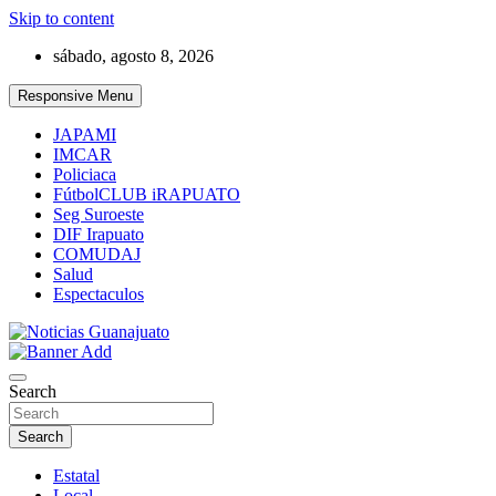
Skip to content
sábado, agosto 8, 2026
Responsive Menu
JAPAMI
IMCAR
Policiaca
FútbolCLUB iRAPUATO
Seg Suroeste
DIF Irapuato
COMUDAJ
Salud
Espectaculos
Noticias Guanajuato
Search
Search
Estatal
Local