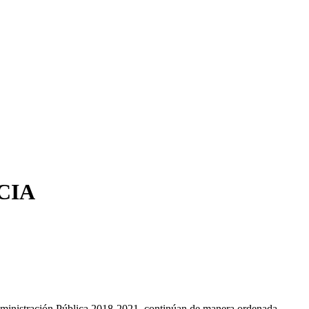
CIA
 Administración Pública 2018-2021, continúan de manera ordenada.