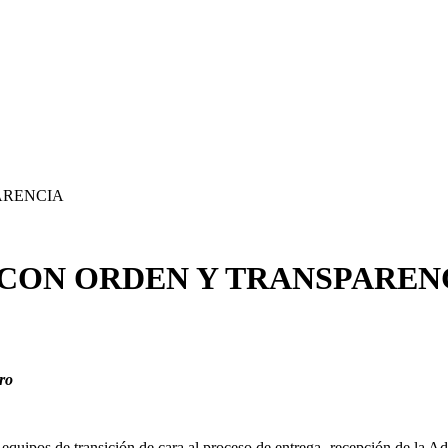
ARENCIA
CON ORDEN Y TRANSPAREN
aro
s equipos de transición de cara al proceso de entrega- recepción de la