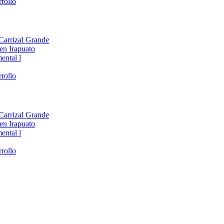
rollo
 Carrizal Grande
en Irapuato
ental l
rollo
 Carrizal Grande
en Irapuato
ental l
rollo