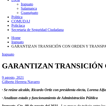
Irapuato
Salamanca
Guanajuato
Politica
COMUDAJ
Policíaca
Secretaria de Seguridad Ciudadana
Home
Irapuato
GARANTIZAN TRANSICIÓN CON ORDEN Y TRANSP
Irapuato
GARANTIZAN TRANSICIÓN 
9 agosto, 2021
Gilberto Herrera Navarro
· Se reúne alcalde, Ricardo Ortiz con presidenta electa, Lorena Alf
· Analizan estado y funcionamiento de Administración Pública
Irapuato, Gto. 09 de agosto del 2021.-
Las mesas de trabajo entre lo