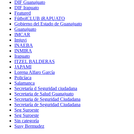
DIF Guanajuato
DIF Irapuato
Featured
FútbolCLUB iRAPUATO
Gobierno del Estado de Guanajuato
Guanajuato
IMCAR
Imjuvi
INAEBA
INMIRA
Irapuato
ITZEL BALDERAS
JAPAMI
Lorena Alfaro García
Policíaca
Salamanca
Secretaría d Seguridad ciudadana
Secretaria de Salud Guanajuato
Secretaria de Seguridad Ciudadana
Secretaría de Seguridad Ciudadana
Seg Suroeste
Seg Suroeste
Sin categoría
Susy Bermudez