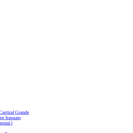
 Carrizal Grande
en Irapuato
ental l