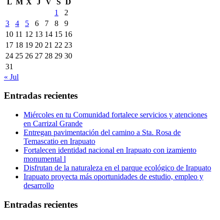
L
M
X
J
V
S
D
1
2
3
4
5
6
7
8
9
10
11
12
13
14
15
16
17
18
19
20
21
22
23
24
25
26
27
28
29
30
31
« Jul
Entradas recientes
Miércoles en tu Comunidad fortalece servicios y atenciones
en Carrizal Grande
Entregan pavimentación del camino a Sta. Rosa de
Temascatio en Irapuato
Fortalecen identidad nacional en Irapuato con izamiento
monumental l
Disfrutan de la naturaleza en el parque ecológico de Irapuato
Irapuato proyecta más oportunidades de estudio, empleo y
desarrollo
Entradas recientes