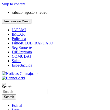
Skip to content
sábado, agosto 8, 2026
Responsive Menu
JAPAMI
IMCAR
Policiaca
FútbolCLUB iRAPUATO
Seg Suroeste
DIF Irapuato
COMUDAJ
Salud
Espectaculos
Noticias Guanajuato
Search
Search
Estatal
Local