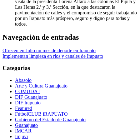
visita de la presidenta Lorena Alfaro a las colonias El Pípila y
Las Heras 2.ª y 3.ª Sección, en la que destacaron la
pavimentación de calles y el compromiso de seguir trabajando
por un Irapuato más próspero, seguro y digno para todas y
todos.
Navegación de entradas
Ofrecen en Julio un mes de deporte en Irapuato
Implementan limpieza en ríos y canales de Irapuato
Categorías
Abasolo
Arte y Cultura Guanajuato
COMUDAJ
DIF Guanajuato
DIF Irapuato
Featured
FútbolCLUB iRAPUATO
Gobierno del Estado de Guanajuato
Guanajuato
IMCAR
Imjuvi