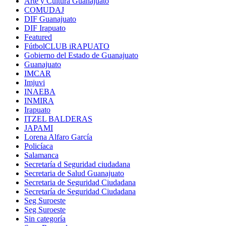
Arte y Cultura Guanajuato
COMUDAJ
DIF Guanajuato
DIF Irapuato
Featured
FútbolCLUB iRAPUATO
Gobierno del Estado de Guanajuato
Guanajuato
IMCAR
Imjuvi
INAEBA
INMIRA
Irapuato
ITZEL BALDERAS
JAPAMI
Lorena Alfaro García
Policíaca
Salamanca
Secretaría d Seguridad ciudadana
Secretaria de Salud Guanajuato
Secretaria de Seguridad Ciudadana
Secretaría de Seguridad Ciudadana
Seg Suroeste
Seg Suroeste
Sin categoría