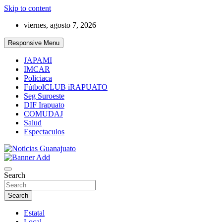
Skip to content
viernes, agosto 7, 2026
Responsive Menu
JAPAMI
IMCAR
Policiaca
FútbolCLUB iRAPUATO
Seg Suroeste
DIF Irapuato
COMUDAJ
Salud
Espectaculos
Noticias Guanajuato
Search
Search
Estatal
Local