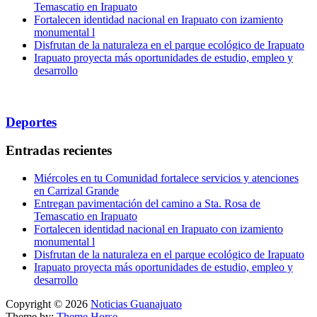
Temascatio en Irapuato
Fortalecen identidad nacional en Irapuato con izamiento
monumental l
Disfrutan de la naturaleza en el parque ecológico de Irapuato
Irapuato proyecta más oportunidades de estudio, empleo y
desarrollo
Deportes
Entradas recientes
Miércoles en tu Comunidad fortalece servicios y atenciones
en Carrizal Grande
Entregan pavimentación del camino a Sta. Rosa de
Temascatio en Irapuato
Fortalecen identidad nacional en Irapuato con izamiento
monumental l
Disfrutan de la naturaleza en el parque ecológico de Irapuato
Irapuato proyecta más oportunidades de estudio, empleo y
desarrollo
Copyright © 2026
Noticias Guanajuato
Theme by:
Theme Horse