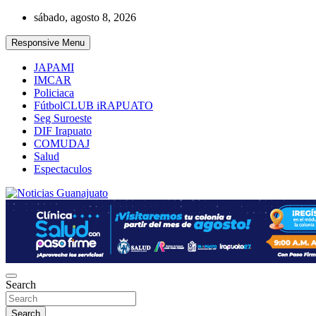
Skip
sábado, agosto 8, 2026
to
content
Responsive Menu
JAPAMI
IMCAR
Policiaca
FútbolCLUB iRAPUATO
Seg Suroeste
DIF Irapuato
COMUDAJ
Salud
Espectaculos
Noticias Guanajuato
Search
Search