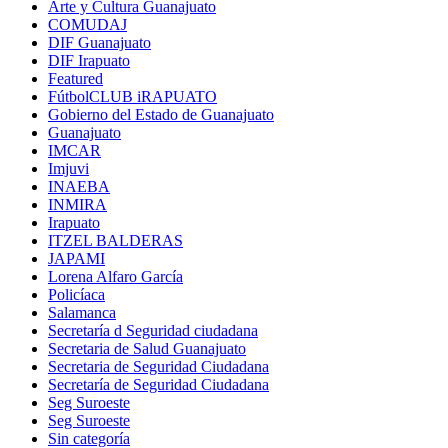
Arte y Cultura Guanajuato
COMUDAJ
DIF Guanajuato
DIF Irapuato
Featured
FútbolCLUB iRAPUATO
Gobierno del Estado de Guanajuato
Guanajuato
IMCAR
Imjuvi
INAEBA
INMIRA
Irapuato
ITZEL BALDERAS
JAPAMI
Lorena Alfaro García
Policíaca
Salamanca
Secretaría d Seguridad ciudadana
Secretaria de Salud Guanajuato
Secretaria de Seguridad Ciudadana
Secretaría de Seguridad Ciudadana
Seg Suroeste
Seg Suroeste
Sin categoría