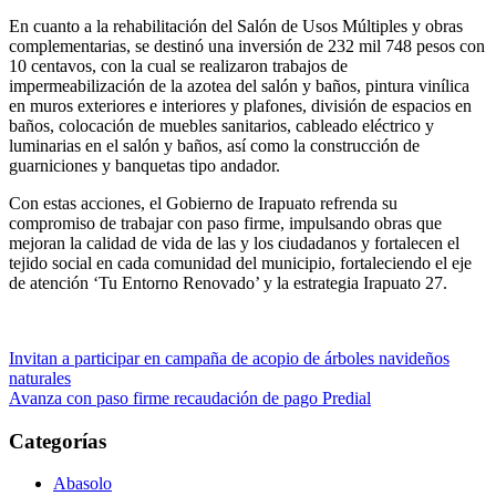
En cuanto a la rehabilitación del Salón de Usos Múltiples y obras
complementarias, se destinó una inversión de 232 mil 748 pesos con
10 centavos, con la cual se realizaron trabajos de
impermeabilización de la azotea del salón y baños, pintura vinílica
en muros exteriores e interiores y plafones, división de espacios en
baños, colocación de muebles sanitarios, cableado eléctrico y
luminarias en el salón y baños, así como la construcción de
guarniciones y banquetas tipo andador.
Con estas acciones, el Gobierno de Irapuato refrenda su
compromiso de trabajar con paso firme, impulsando obras que
mejoran la calidad de vida de las y los ciudadanos y fortalecen el
tejido social en cada comunidad del municipio, fortaleciendo el eje
de atención ‘Tu Entorno Renovado’ y la estrategia Irapuato 27.
Navegación
Invitan a participar en campaña de acopio de árboles navideños
naturales
de
Avanza con paso firme recaudación de pago Predial
entradas
Categorías
Abasolo