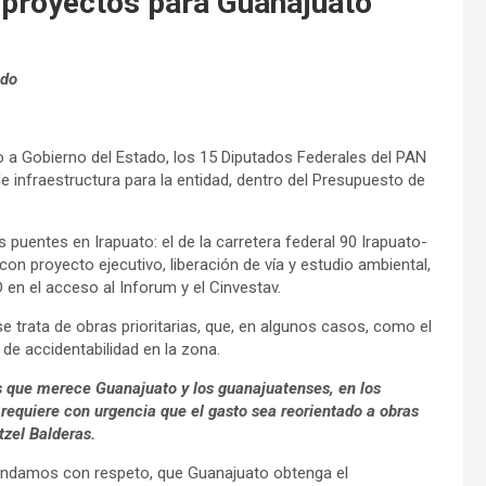
 proyectos para Guanajuato
ado
 a Gobierno del Estado, los 15 Diputados Federales del PAN
 infraestructura para la entidad, dentro del Presupuesto de
puentes en Irapuato: el de la carretera federal 90 Irapuato-
on proyecto ejecutivo, liberación de vía y estudio ambiental,
 en el acceso al Inforum y el Cinvestav.
 se trata de obras prioritarias, que, en algunos casos, como el
 de accidentabilidad en la zona.
os que merece Guanajuato y los guanajuatenses, en los
requiere con urgencia que el gasto sea reorientado a obras
tzel Balderas.
mandamos con respeto, que Guanajuato obtenga el