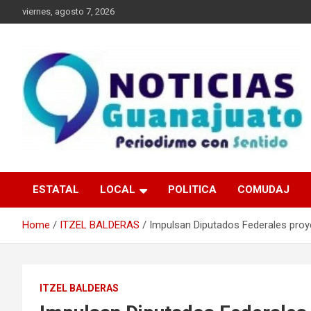
Skip
viernes, agosto 7, 2026
to
content
Noticias Guanajuato
ESTATAL
LOCAL
POLITICA
COMUDAJ
Home
ITZEL BALDERAS
Impulsan Diputados Federales proy
ITZEL BALDERAS