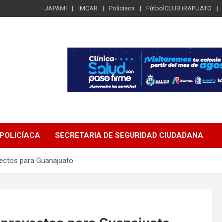
JAPAMI
IMCAR
Policiaca
FútbolCLUB iRAPUATO
POLICÍACA
SECRETARIA DE SEGURIDAD CIUDADANA
ectos para Guanajuato