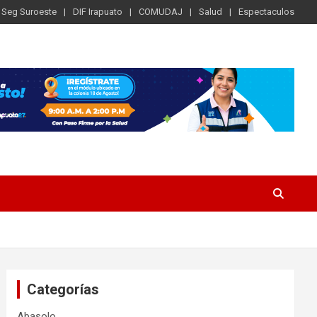
Seg Suroeste
DIF Irapuato
COMUDAJ
Salud
Espectaculos
Categorías
Abasolo