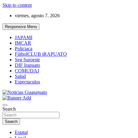
Skip to content
viernes, agosto 7, 2026
Responsive Menu
JAPAMI
IMCAR
Policiaca
FútbolCLUB iRAPUATO
Seg Suroeste
DIF Irapuato
COMUDAJ
Salud
Espectaculos
Noticias Guanajuato
Search
Search
Estatal
Local