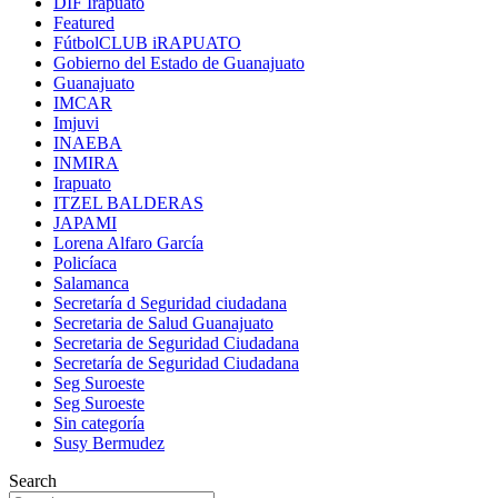
DIF Irapuato
Featured
FútbolCLUB iRAPUATO
Gobierno del Estado de Guanajuato
Guanajuato
IMCAR
Imjuvi
INAEBA
INMIRA
Irapuato
ITZEL BALDERAS
JAPAMI
Lorena Alfaro García
Policíaca
Salamanca
Secretaría d Seguridad ciudadana
Secretaria de Salud Guanajuato
Secretaria de Seguridad Ciudadana
Secretaría de Seguridad Ciudadana
Seg Suroeste
Seg Suroeste
Sin categoría
Susy Bermudez
Search