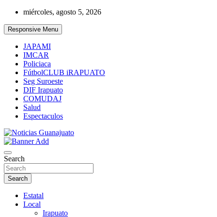
Skip
miércoles, agosto 5, 2026
to
content
Responsive Menu
JAPAMI
IMCAR
Policiaca
FútbolCLUB iRAPUATO
Seg Suroeste
DIF Irapuato
COMUDAJ
Salud
Espectaculos
Noticias Guanajuato
Search
Search
Estatal
Local
Irapuato