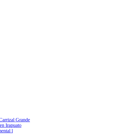
 Carrizal Grande
en Irapuato
ental l