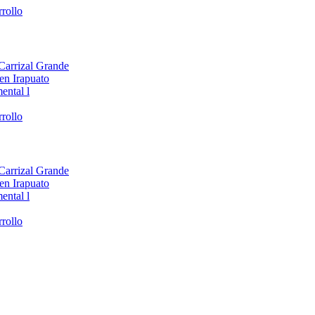
rollo
 Carrizal Grande
en Irapuato
ental l
rollo
 Carrizal Grande
en Irapuato
ental l
rollo