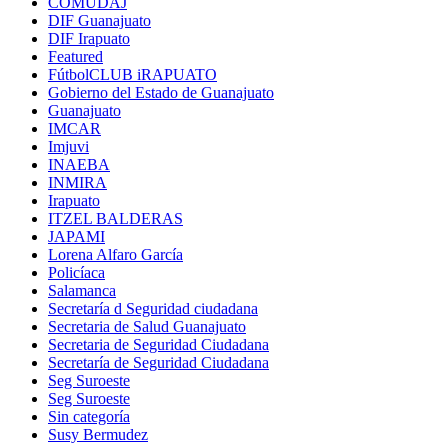
COMUDAJ
DIF Guanajuato
DIF Irapuato
Featured
FútbolCLUB iRAPUATO
Gobierno del Estado de Guanajuato
Guanajuato
IMCAR
Imjuvi
INAEBA
INMIRA
Irapuato
ITZEL BALDERAS
JAPAMI
Lorena Alfaro García
Policíaca
Salamanca
Secretaría d Seguridad ciudadana
Secretaria de Salud Guanajuato
Secretaria de Seguridad Ciudadana
Secretaría de Seguridad Ciudadana
Seg Suroeste
Seg Suroeste
Sin categoría
Susy Bermudez