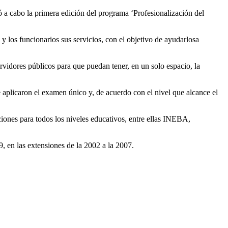
ó a cabo la primera edición del programa ‘Profesionalización del
 y
los funcionarios sus servicios, con el objetivo de
ayudarlo
s
a
rvidores públicos para que puedan tener
,
en un solo espacio
,
la
e aplicaron el exa
men único y
,
de acuerdo con el nivel que alcance el
iones para todos los niveles educativos,
entre ellas
INEBA,
9
, en la
s extensiones de la
2002 a la 2007.