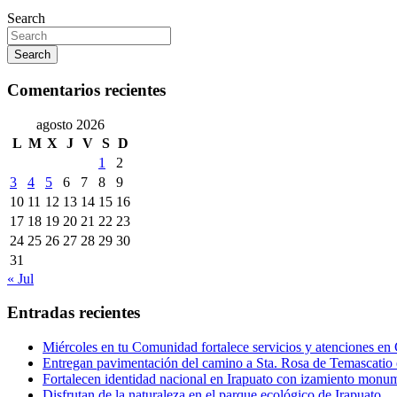
Search
Search
Comentarios recientes
agosto 2026
L
M
X
J
V
S
D
1
2
3
4
5
6
7
8
9
10
11
12
13
14
15
16
17
18
19
20
21
22
23
24
25
26
27
28
29
30
31
« Jul
Entradas recientes
Miércoles en tu Comunidad fortalece servicios y atenciones en
Entregan pavimentación del camino a Sta. Rosa de Temascatio 
Fortalecen identidad nacional en Irapuato con izamiento monum
Disfrutan de la naturaleza en el parque ecológico de Irapuato