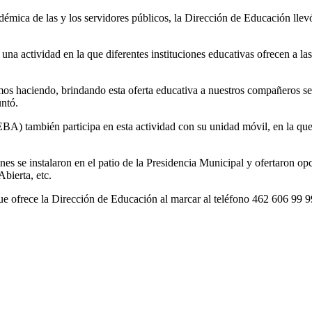
démica de las y los servidores públicos, la Dirección de Educación llev
 una actividad en la que diferentes instituciones educativas ofrecen a
las
mos haciendo, brindando esta oferta educativa a nuestros compañeros se
untó.
AEBA)
también participa
en esta actividad
con su unidad móvil
, en la qu
enes se instalaron en
el pa
tio de la Presidencia Municipal
y ofertaron opc
Abierta, etc.
que ofrece la D
irección
de Educación al marcar al
teléfono 462 606 99 9