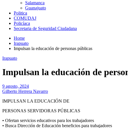
Salamanca
Guanajuato
Politica
COMUDAJ
Policíaca
Secretaria de Seguridad Ciudadana
Home
Irapuato
Impulsan la educación de personas públicas
Irapuato
Impulsan la educación de perso
9 agosto, 2024
Gilberto Herrera Navarro
IMPULSAN LA EDUCACIÓN
DE
PERSONAS SERVIDORAS PÚBLICA
S
•
Ofertan servicios educativos para los trabajadores
•
B
usca Dirección de Educación
beneficios para trabajadores