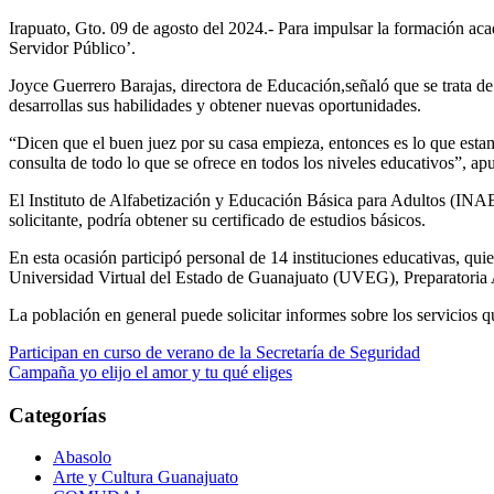
Irapuato,
Gto
.
0
9 de agosto
del
2024
.-
Para impulsar la formación aca
Servidor Público’.
Joyce Guerrero Barajas,
directora de Educación,
señaló que se trata de
desarrollas sus habilidades y obtener nuevas oportunidades.
“Dicen que el buen juez por su casa empieza, entonces es lo que esta
consulta de todo lo que se ofrece en todos los niveles educativos”, ap
E
l Instituto de Alfabetización y Educaci
ón Básica para Adultos (IN
solicitante
,
podría obtener su certificado de estudios básicos.
En esta ocasión participó personal de
14 instituciones educativas
, qui
U
niversidad
V
irtual del
E
stado de
G
uanajuato (UVEG)
, Preparatoria 
La población en general puede solicitar informes sob
re los servicios 
Navegación
Participan en curso de verano de la Secretaría de Seguridad
Campaña yo elijo el amor y tu qué eliges
de
entradas
Categorías
Abasolo
Arte y Cultura Guanajuato