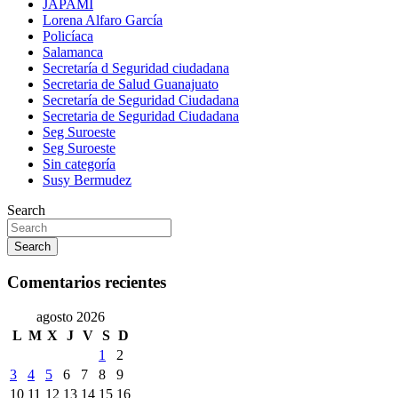
JAPAMI
Lorena Alfaro García
Policíaca
Salamanca
Secretaría d Seguridad ciudadana
Secretaria de Salud Guanajuato
Secretaría de Seguridad Ciudadana
Secretaria de Seguridad Ciudadana
Seg Suroeste
Seg Suroeste
Sin categoría
Susy Bermudez
Search
Search
Comentarios recientes
agosto 2026
L
M
X
J
V
S
D
1
2
3
4
5
6
7
8
9
10
11
12
13
14
15
16