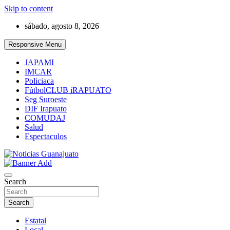
Skip to content
sábado, agosto 8, 2026
Responsive Menu
JAPAMI
IMCAR
Policiaca
FútbolCLUB iRAPUATO
Seg Suroeste
DIF Irapuato
COMUDAJ
Salud
Espectaculos
Noticias Guanajuato
Search
Search
Estatal
Local