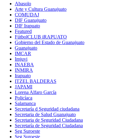
Abasolo
Arte y Cultura Guanajuato
COMUDAJ
DIF Guanajuato
DIF Irapuato
Featured
FútbolCLUB iRAPUATO
Gobierno del Estado de Guanajuato
Guanajuato
IMCAR
Imjuvi
INAEBA
INMIRA
Irapuato
ITZEL BALDERAS
JAPAMI
Lorena Alfaro García
Policíaca
Salamanca
Secretaría d Seguridad ciudadana
Secretaria de Salud Guanajuato
Secretaria de Seguridad Ciudadana
Secretaría de Seguridad Ciudadana
Seg Suroeste
Seg Suroeste