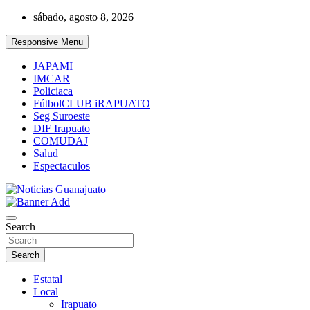
Skip
sábado, agosto 8, 2026
to
content
Responsive Menu
JAPAMI
IMCAR
Policiaca
FútbolCLUB iRAPUATO
Seg Suroeste
DIF Irapuato
COMUDAJ
Salud
Espectaculos
Noticias Guanajuato
Search
Search
Estatal
Local
Irapuato