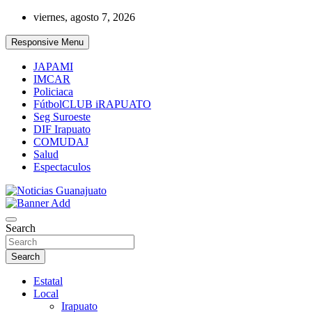
Skip
viernes, agosto 7, 2026
to
content
Responsive Menu
JAPAMI
IMCAR
Policiaca
FútbolCLUB iRAPUATO
Seg Suroeste
DIF Irapuato
COMUDAJ
Salud
Espectaculos
Noticias Guanajuato
Search
Search
Estatal
Local
Irapuato