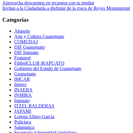
Navegación
Aprovecha descuentos en recargos con tu predial
Invitan a la Ciudadanía a disfrutar de la rosca de Reyes Monumental
de
entradas
Categorías
Abasolo
Arte y Cultura Guanajuato
COMUDAJ
DIF Guanajuato
DIF Irapuato
Featured
FútbolCLUB iRAPUATO
Gobierno del Estado de Guanajuato
Guanajuato
IMCAR
Imjuvi
INAEBA
INMIRA
Irapuato
ITZEL BALDERAS
JAPAMI
Lorena Alfaro García
Policíaca
Salamanca
Secretaría d Seguridad ciudadana