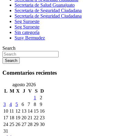
Secretaria de Salud Guanajuato
Secretaria de Seguridad Ciudadana
Secretaría de Seguridad Ciudadana
Seg Suroeste
Seg Suroeste
Sin categoría
Susy Bermudez
Search
Search
Comentarios recientes
agosto 2026
L
M
X
J
V
S
D
1
2
3
4
5
6
7
8
9
10
11
12
13
14
15
16
17
18
19
20
21
22
23
24
25
26
27
28
29
30
31