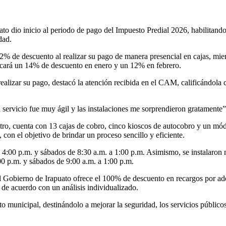
ato dio inicio al periodo de pago del Impuesto Predial 2026, habilita
dad.
2% de descuento al realizar su pago de manera presencial en cajas, mie
plicará un 14% de descuento en enero y un 12% en febrero.
lizar su pago, destacó la atención recibida en el CAM, calificándola co
 servicio fue muy ágil y las instalaciones me sorprendieron gratamente”
o, cuenta con 13 cajas de cobro, cinco kioscos de autocobro y un módu
, con el objetivo de brindar un proceso sencillo y eficiente.
a 4:00 p.m. y sábados de 8:30 a.m. a 1:00 p.m. Asimismo, se instalaro
0 p.m. y sábados de 9:00 a.m. a 1:00 p.m.
el Gobierno de Irapuato ofrece el 100% de descuento en recargos por ad
de acuerdo con un análisis individualizado.
o municipal, destinándolo a mejorar la seguridad, los servicios público