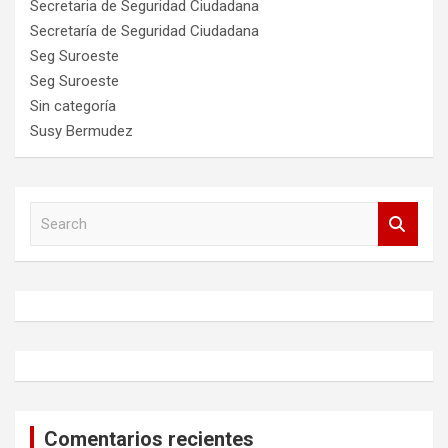
Secretaria de Seguridad Ciudadana
Secretaría de Seguridad Ciudadana
Seg Suroeste
Seg Suroeste
Sin categoría
Susy Bermudez
S
e
a
r
c
h
Comentarios recientes