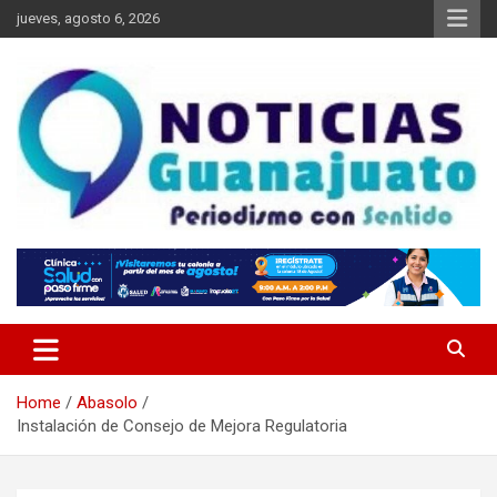
Skip
jueves, agosto 6, 2026
to
content
Noticias Guanajuato
Home
Abasolo
Instalación de Consejo de Mejora Regulatoria