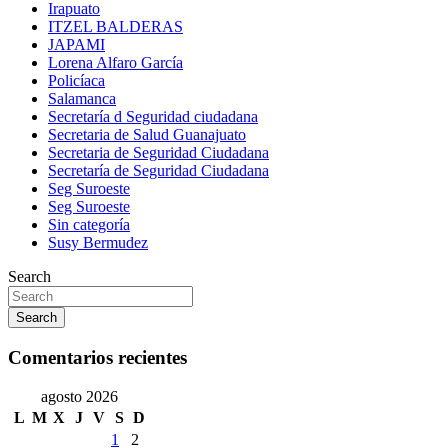
Irapuato
ITZEL BALDERAS
JAPAMI
Lorena Alfaro García
Policíaca
Salamanca
Secretaría d Seguridad ciudadana
Secretaria de Salud Guanajuato
Secretaria de Seguridad Ciudadana
Secretaría de Seguridad Ciudadana
Seg Suroeste
Seg Suroeste
Sin categoría
Susy Bermudez
Search
Search
Comentarios recientes
agosto 2026
L
M
X
J
V
S
D
1
2