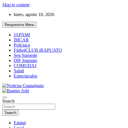
Skip to content
lunes, agosto 10, 2026
Responsive Menu
JAPAMI
IMCAR
Policiaca
FútbolCLUB iRAPUATO
Seg Suroeste
DIF Irapuato
COMUDAJ
Salud
Espectaculos
Noticias Guanajuato
Search
Search
Estatal
Local