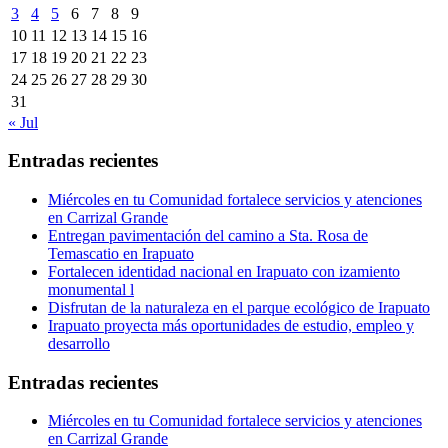
3
4
5
6
7
8
9
10
11
12
13
14
15
16
17
18
19
20
21
22
23
24
25
26
27
28
29
30
31
« Jul
Entradas recientes
Miércoles en tu Comunidad fortalece servicios y atenciones
en Carrizal Grande
Entregan pavimentación del camino a Sta. Rosa de
Temascatio en Irapuato
Fortalecen identidad nacional en Irapuato con izamiento
monumental l
Disfrutan de la naturaleza en el parque ecológico de Irapuato
Irapuato proyecta más oportunidades de estudio, empleo y
desarrollo
Entradas recientes
Miércoles en tu Comunidad fortalece servicios y atenciones
en Carrizal Grande