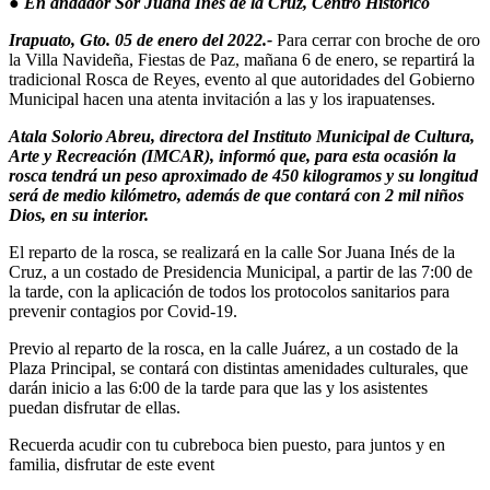
● En andador Sor Juana Inés de la Cruz, Centro Histórico
Irapuato, Gto. 05 de enero del 2022.-
Para cerrar con broche de oro
la Villa Navideña, Fiestas de Paz, mañana 6 de enero, se repartirá la
tradicional Rosca de Reyes, evento al que autoridades del Gobierno
Municipal hacen una atenta invitación a las y los irapuatenses.
Atala Solorio Abreu, directora del Instituto Municipal de Cultura,
Arte y Recreación (IMCAR), informó que, para esta ocasión la
rosca tendrá un peso aproximado de 450 kilogramos y su longitud
será de medio kilómetro, además de que contará con 2 mil niños
Dios, en su interior.
El reparto de la rosca, se realizará en la calle Sor Juana Inés de la
Cruz, a un costado de Presidencia Municipal, a partir de las 7:00 de
la tarde, con la aplicación de todos los protocolos sanitarios para
prevenir contagios por Covid-19.
Previo al reparto de la rosca, en la calle Juárez, a un costado de la
Plaza Principal, se contará con distintas amenidades culturales, que
darán inicio a las 6:00 de la tarde para que las y los asistentes
puedan disfrutar de ellas.
Recuerda acudir con tu cubreboca bien puesto, para juntos y en
familia, disfrutar de este event