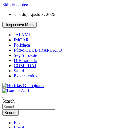
Skip to content
sábado, agosto 8, 2026
Responsive Menu
JAPAMI
IMCAR
Policiaca
FútbolCLUB iRAPUATO
Seg Suroeste
DIF Irapuato
COMUDAJ
Salud
Espectaculos
Noticias Guanajuato
Search
Search
Estatal
Local