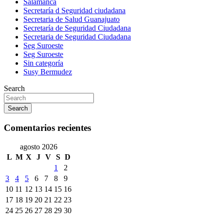
Salamanca
Secretaría d Seguridad ciudadana
Secretaria de Salud Guanajuato
Secretaría de Seguridad Ciudadana
Secretaria de Seguridad Ciudadana
Seg Suroeste
Seg Suroeste
Sin categoría
Susy Bermudez
Search
Search
Comentarios recientes
agosto 2026
L
M
X
J
V
S
D
1
2
3
4
5
6
7
8
9
10
11
12
13
14
15
16
17
18
19
20
21
22
23
24
25
26
27
28
29
30