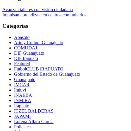
Avanzan talleres con visión ciudadana
Impulsan aprendizaje en centros comunitarios
Categorías
Abasolo
Arte y Cultura Guanajuato
COMUDAJ
DIF Guanajuato
DIF Irapuato
Featured
FútbolCLUB iRAPUATO
Gobierno del Estado de Guanajuato
Guanajuato
IMCAR
Imjuvi
INAEBA
INMIRA
Irapuato
ITZEL BALDERAS
JAPAMI
Lorena Alfaro García
Policíaca