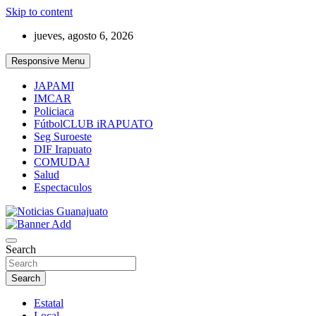
Skip to content
jueves, agosto 6, 2026
Responsive Menu
JAPAMI
IMCAR
Policiaca
FútbolCLUB iRAPUATO
Seg Suroeste
DIF Irapuato
COMUDAJ
Salud
Espectaculos
Noticias Guanajuato
Search
Search
Estatal
Local