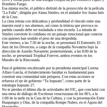
Hombres Fuego.
Esa misma noche, el público disfrutó de la proyección de la película
“La Falla”, dirigida por Alana Simões, en el andador Sor Juana Inés
de la Cruz.
La cinta retrata con delicadeza y profundidad el vínculo entre una
maestra rural y sus alumnos, así como la tristeza que provoca su
partida cuando debe ser trasladada a otra escuela. La mirada de
Simões convierte lo cotidiano en un paisaje emocional que conecta
con quienes han sentido el peso de una despedida.
Este viernes, a las 7:30 de la noche, se presentará El Entremés: El
Juez de los Divorcios, a cargo de la compañía Novaterra bajo la
dirección de Aurelio Navarrete; posteriormente, a las 8:00 de la
noche, se presentará Tropikal Forever, ambos eventos en los
Murales de la Rinconada.
Para el gobierno encabezado por la presidenta municipal Lorena
Alfaro García, el fortalecimiento familiar es fundamental para
construir una comunidad más próspera. Con estas acciones se
refuerza el eje de gobierno “Tu Irapuato”, como parte de la
estrategia Irapuato 27.
No te pierdas el último día de actividades del FIC, que concluirá con
una mesa de diálogo de Escritoras veracruzanas de los 90’s, a la
1:00 de la tarde en la Casa de la Cultura, y con la presentación Entre
Huapangos y Olas, de la compañía Rompe Nubes, en el Ágora del
Hospitalito.