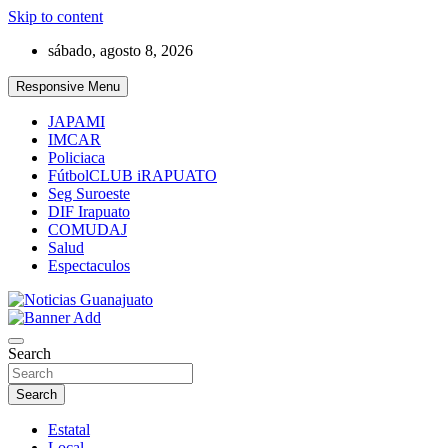
Skip to content
sábado, agosto 8, 2026
Responsive Menu
JAPAMI
IMCAR
Policiaca
FútbolCLUB iRAPUATO
Seg Suroeste
DIF Irapuato
COMUDAJ
Salud
Espectaculos
Noticias Guanajuato
Search
Search
Estatal
Local