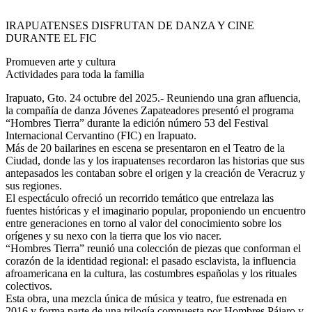
IRAPUATENSES DISFRUTAN DE DANZA Y CINE
DURANTE EL FIC
Promueven arte y cultura
Actividades para toda la familia
Irapuato, Gto. 24 octubre del 2025.- Reuniendo una gran afluencia,
la compañía de danza Jóvenes Zapateadores presentó el programa
“Hombres Tierra” durante la edición número 53 del Festival
Internacional Cervantino (FIC) en Irapuato.
Más de 20 bailarines en escena se presentaron en el Teatro de la
Ciudad, donde las y los irapuatenses recordaron las historias que sus
antepasados les contaban sobre el origen y la creación de Veracruz y
sus regiones.
El espectáculo ofreció un recorrido temático que entrelaza las
fuentes históricas y el imaginario popular, proponiendo un encuentro
entre generaciones en torno al valor del conocimiento sobre los
orígenes y su nexo con la tierra que los vio nacer.
“Hombres Tierra” reunió una colección de piezas que conforman el
corazón de la identidad regional: el pasado esclavista, la influencia
afroamericana en la cultura, las costumbres españolas y los rituales
colectivos.
Esta obra, una mezcla única de música y teatro, fue estrenada en
2016 y forma parte de una trilogía compuesta por Hombres Pájaro y