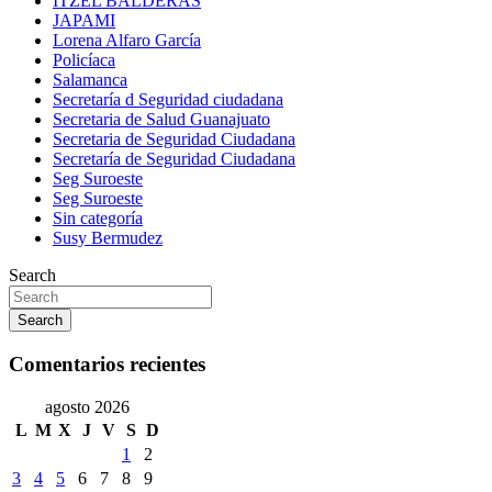
ITZEL BALDERAS
JAPAMI
Lorena Alfaro García
Policíaca
Salamanca
Secretaría d Seguridad ciudadana
Secretaria de Salud Guanajuato
Secretaria de Seguridad Ciudadana
Secretaría de Seguridad Ciudadana
Seg Suroeste
Seg Suroeste
Sin categoría
Susy Bermudez
Search
Search
Comentarios recientes
agosto 2026
L
M
X
J
V
S
D
1
2
3
4
5
6
7
8
9