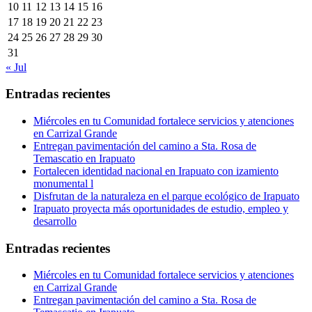
10
11
12
13
14
15
16
17
18
19
20
21
22
23
24
25
26
27
28
29
30
31
« Jul
Entradas recientes
Miércoles en tu Comunidad fortalece servicios y atenciones
en Carrizal Grande
Entregan pavimentación del camino a Sta. Rosa de
Temascatio en Irapuato
Fortalecen identidad nacional en Irapuato con izamiento
monumental l
Disfrutan de la naturaleza en el parque ecológico de Irapuato
Irapuato proyecta más oportunidades de estudio, empleo y
desarrollo
Entradas recientes
Miércoles en tu Comunidad fortalece servicios y atenciones
en Carrizal Grande
Entregan pavimentación del camino a Sta. Rosa de