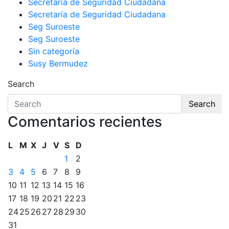
Secretaria de Seguridad Ciudadana
Secretaría de Seguridad Ciudadana
Seg Suroeste
Seg Suroeste
Sin categoría
Susy Bermudez
Search
Search
Comentarios recientes
L
M
X
J
V
S
D
1
2
3
4
5
6
7
8
9
10
11
12
13
14
15
16
17
18
19
20
21
22
23
24
25
26
27
28
29
30
31