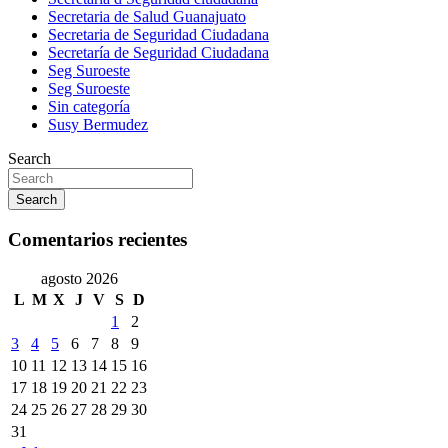
Secretaria de Salud Guanajuato
Secretaria de Seguridad Ciudadana
Secretaría de Seguridad Ciudadana
Seg Suroeste
Seg Suroeste
Sin categoría
Susy Bermudez
Search
Search
Comentarios recientes
agosto 2026
L
M
X
J
V
S
D
1
2
3
4
5
6
7
8
9
10
11
12
13
14
15
16
17
18
19
20
21
22
23
24
25
26
27
28
29
30
31