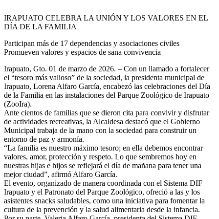
IRAPUATO CELEBRA LA UNIÓN Y LOS VALORES EN EL
DÍA DE LA FAMILIA
Participan más de 17 dependencias y asociaciones civiles
Promueven valores y espacios de sana convivencia
Irapuato, Gto. 01 de marzo de 2026. – Con un llamado a fortalecer
el “tesoro más valioso” de la sociedad, la presidenta municipal de
Irapuato, Lorena Alfaro García, encabezó las celebraciones del Día
de la Familia en las instalaciones del Parque Zoológico de Irapuato
(ZooIra).
Ante cientos de familias que se dieron cita para convivir y disfrutar
de actividades recreativas, la Alcaldesa destacó que el Gobierno
Municipal trabaja de la mano con la sociedad para construir un
entorno de paz y armonía.
“La familia es nuestro máximo tesoro; en ella debemos encontrar
valores, amor, protección y respeto. Lo que sembremos hoy en
nuestras hijas e hijos se reflejará el día de mañana para tener una
mejor ciudad”, afirmó Alfaro García.
El evento, organizado de manera coordinada con el Sistema DIF
Irapuato y el Patronato del Parque Zoológico, ofreció a las y los
asistentes snacks saludables, como una iniciativa para fomentar la
cultura de la prevención y la salud alimentaria desde la infancia.
Por su parte, Valeria Alfaro García, presidenta del Sistema DIF