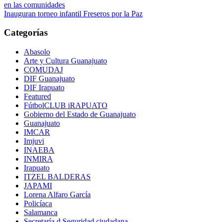
en las comunidades
Inauguran torneo infantil Freseros por la Paz
Categorías
Abasolo
Arte y Cultura Guanajuato
COMUDAJ
DIF Guanajuato
DIF Irapuato
Featured
FútbolCLUB iRAPUATO
Gobierno del Estado de Guanajuato
Guanajuato
IMCAR
Imjuvi
INAEBA
INMIRA
Irapuato
ITZEL BALDERAS
JAPAMI
Lorena Alfaro García
Policíaca
Salamanca
Secretaría d Seguridad ciudadana