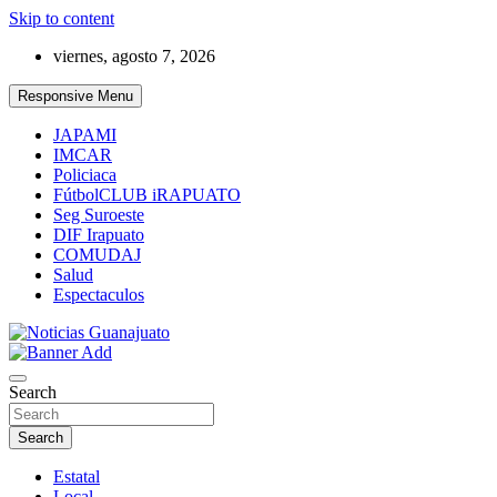
Skip to content
viernes, agosto 7, 2026
Responsive Menu
JAPAMI
IMCAR
Policiaca
FútbolCLUB iRAPUATO
Seg Suroeste
DIF Irapuato
COMUDAJ
Salud
Espectaculos
Noticias Guanajuato
Search
Search
Estatal
Local