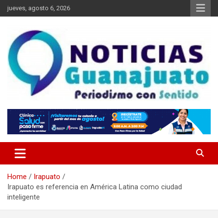
Skip
jueves, agosto 6, 2026
to
content
Noticias Guanajuato
Home
Irapuato
Irapuato es referencia en América Latina como ciudad
inteligente