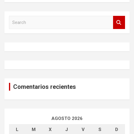
S
e
a
r
c
h
Comentarios recientes
AGOSTO 2026
L
M
X
J
V
S
D