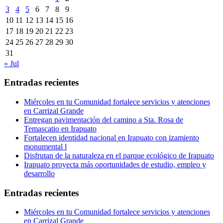
3
4
5
6
7
8
9
10
11
12
13
14
15
16
17
18
19
20
21
22
23
24
25
26
27
28
29
30
31
« Jul
Entradas recientes
Miércoles en tu Comunidad fortalece servicios y atenciones
en Carrizal Grande
Entregan pavimentación del camino a Sta. Rosa de
Temascatio en Irapuato
Fortalecen identidad nacional en Irapuato con izamiento
monumental l
Disfrutan de la naturaleza en el parque ecológico de Irapuato
Irapuato proyecta más oportunidades de estudio, empleo y
desarrollo
Entradas recientes
Miércoles en tu Comunidad fortalece servicios y atenciones
en Carrizal Grande