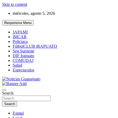
Skip to content
miércoles, agosto 5, 2026
Responsive Menu
JAPAMI
IMCAR
Policiaca
FútbolCLUB iRAPUATO
Seg Suroeste
DIF Irapuato
COMUDAJ
Salud
Espectaculos
Noticias Guanajuato
Search
Search
Estatal
Local