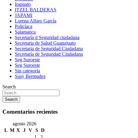
Irapuato
ITZEL BALDERAS
JAPAMI
Lorena Alfaro García
Policíaca
Salamanca
Secretaría d Seguridad ciudadana
Secretaria de Salud Guanajuato
Secretaria de Seguridad Ciudadana
Secretaría de Seguridad Ciudadana
Seg Suroeste
Seg Suroeste
Sin categoría
Susy Bermudez
Search
Search
Comentarios recientes
agosto 2026
L
M
X
J
V
S
D
1
2