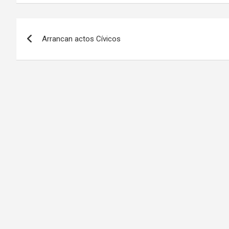
Navegación
Arrancan actos Cívicos
de
entradas