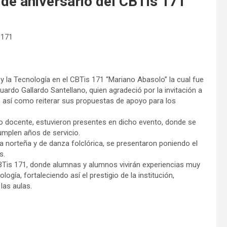
de aniversario del CBTis 171
 171
 y la Tecnología en el CBTis 171 “Mariano Abasolo” la cual fue
ardo Gallardo Santellano, quien agradeció por la invitación a
ón, así como reiterar sus propuestas de apoyo para los
ipo docente, estuvieron presentes en dicho evento, donde se
mplen años de servicio.
norteña y de danza folclórica, se presentaron poniendo el
s.
CBTis 171, donde alumnas y alumnos vivirán experiencias muy
logía, fortaleciendo así el prestigio de la institución,
las aulas.