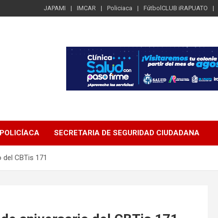
JAPAMI
IMCAR
Policiaca
FútbolCLUB iRAPUATO
POLICÍACA
SECRETARIA DE SEGURIDAD CIUDADANA
o del CBTis 171