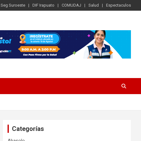
Seg Suroeste
DIF Irapuato
COMUDAJ
Salud
Espectaculos
Categorías
Abasolo