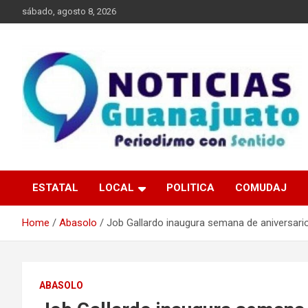
Skip
sábado, agosto 8, 2026
to
content
Noticias Guanajuato
ESTATAL
LOCAL
POLITICA
COMUDAJ
Home
Abasolo
Job Gallardo inaugura semana de aniversari
ABASOLO