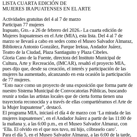
LISTA CUARTA EDICIÓN DE
MUJERES IRAPUATENSES EN EL ARTE
Actividades gratuitas del 4 al 7 de marzo
Participan 77 mujeres
Irapuato, Gto.- a 26 de febrero del 2026.- La cuarta edición de
Mujeres Irapuatenses en el Arte (MIA), esta lista. Del 4 al 7 de
marzo se llevará a cabo en sedes como el Museo Salvador Almaraz,
Biblioteca Antonio González, Parque Irekua, Andador Juárez,
Teatro de la Ciudad, Plaza Santiaguito y Plaza Cibeles.
Gloria Cano de la Fuente, directora del Instituto Municipal de
Cultura, Arte y Recreación, (IMCAR), resaltó el proyecto MIA,
pues dijo que, desde su creación, el interés y participación de las
mujeres ha aumentado, alcanzando en esta ocasión la participación
de 77 mujeres.
“Esto nace como un proyecto de una exposición que forma parte de
nuestro Sistema Municipal de Convocatorias Públicas, buscando
reunir a todas las artistas locales que de cierta forma tienen una
trayectoria reconocida y a través de ellas compartiéramos el Arte de
la Mujer Irapuatense”, destacó.
El programa MIA, iniciará el día 4 de marzo con ‘La mirada de las
mujeres irapuatenses’, en el Andador Juárez a partir de las 11:00 de
la mañana y, a las 6:00 p.m., en el Museo Salvador Almaraz, con
‘Ella. El olvido en el que nos tuvo, mi hijo, cóbraselo caro’.
Para el día 5, en el Museo Salvador Almaraz, a las 6:00 de la tarde,