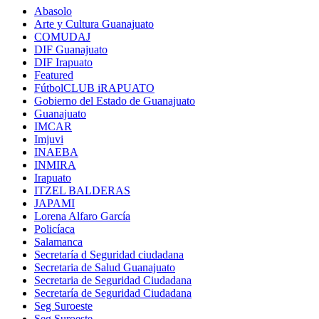
Abasolo
Arte y Cultura Guanajuato
COMUDAJ
DIF Guanajuato
DIF Irapuato
Featured
FútbolCLUB iRAPUATO
Gobierno del Estado de Guanajuato
Guanajuato
IMCAR
Imjuvi
INAEBA
INMIRA
Irapuato
ITZEL BALDERAS
JAPAMI
Lorena Alfaro García
Policíaca
Salamanca
Secretaría d Seguridad ciudadana
Secretaria de Salud Guanajuato
Secretaria de Seguridad Ciudadana
Secretaría de Seguridad Ciudadana
Seg Suroeste
Seg Suroeste