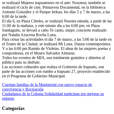
se realizará Mujeres irapuatenses en el arte: Nosotras; también se
realizará el ciclo de cine, Primavera Documental, en la biblioteca
Antonio González y el Parque Irekua, los días 5 y 7 de marzo, a las
6:00 de la tarde.
El día 6, en Plaza Cibeles, se realizará Nuestra mirada, a partir de las
11:00 de la mañana, y este mismo día a las 6:00 pm, en Plaza
Santiaguito, se llevará a cabo Te canto, mujer, concierto realizado
por Natalia Azucena Rocha Luna.
Para cerrar las actividades el día 7 de marzo, a las 5:00 de la tarde en
el Teatro de la Ciudad, se realizará Mi Luna. Danza contemporánea.
Y a las 6:00 pm Ramito de Violetas. El alma de las mujeres poetas y
compositoras, en el Museo Salvador Almaraz.
Todos los eventos de MIA, son totalmente gratuitos y abiertos al
público para su disfrute.
Las acciones culturales que realiza el Gobierno de Irapuato, son
parte de las acciones con rumbo a Irapuato 27, proyecto establecido
en el Programa de Gobierno Municipal.
Navegación
Cuentan familias de la Magisterial con nuevo espacio de
convivencia y Recreación
de
Ciudadanos de la Colonia Solidaridad participan por mejorar su
entradas
entorno
Categorías