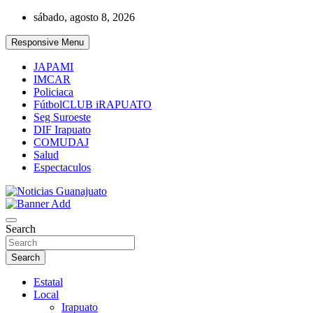
Skip
sábado, agosto 8, 2026
to
content
Responsive Menu
JAPAMI
IMCAR
Policiaca
FútbolCLUB iRAPUATO
Seg Suroeste
DIF Irapuato
COMUDAJ
Salud
Espectaculos
Noticias Guanajuato
Search
Search
Estatal
Local
Irapuato