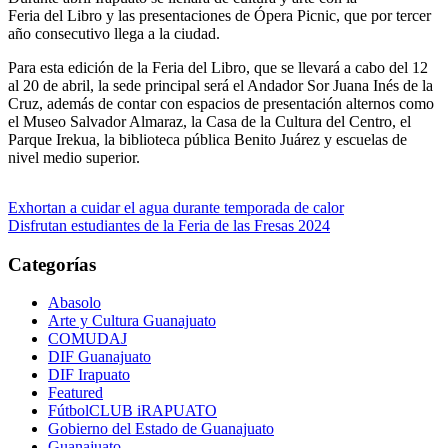
Feria del Libro y las presentaciones de Ópera Picnic, que por tercer
año consecutivo llega a la ciudad.
Para esta edición de la Feria del Libro, que se llevará a cabo del 12
al 20 de abril, la sede principal será el Andador Sor Juana Inés de la
Cruz, además de contar con espacios de presentación alternos como
el Museo Salvador Almaraz, la Casa de la Cultura del Centro, el
Parque Irekua, la biblioteca pública Benito Juárez y escuelas de
nivel medio superior.
Navegación
Exhortan a cuidar el agua durante temporada de calor
Disfrutan estudiantes de la Feria de las Fresas 2024
de
entradas
Categorías
Abasolo
Arte y Cultura Guanajuato
COMUDAJ
DIF Guanajuato
DIF Irapuato
Featured
FútbolCLUB iRAPUATO
Gobierno del Estado de Guanajuato
Guanajuato