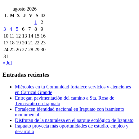
agosto 2026
L
M
X
J
V
S
D
1
2
3
4
5
6
7
8
9
10
11
12
13
14
15
16
17
18
19
20
21
22
23
24
25
26
27
28
29
30
31
« Jul
Entradas recientes
Miércoles en tu Comunidad fortalece servicios y atenciones
en Carrizal Grande
Entregan pavimentación del camino a Sta. Rosa de
Temascatio en Irapuato
Fortalecen identidad nacional en Irapuato con izamiento
monumental l
Disfrutan de la naturaleza en el parque ecológico de Irapuato
Irapuato proyecta más oportunidades de estudio, empleo y
desarrollo