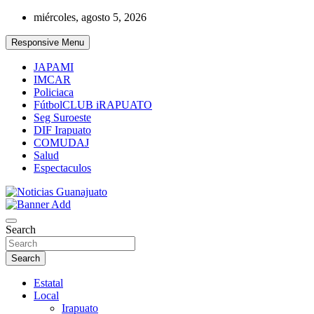
Skip
miércoles, agosto 5, 2026
to
content
Responsive Menu
JAPAMI
IMCAR
Policiaca
FútbolCLUB iRAPUATO
Seg Suroeste
DIF Irapuato
COMUDAJ
Salud
Espectaculos
Noticias Guanajuato
Search
Search
Estatal
Local
Irapuato