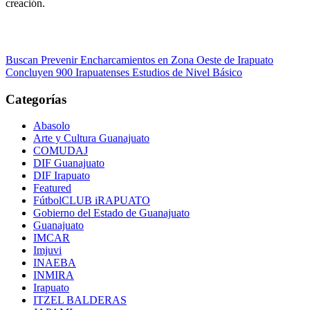
creación.
Navegación
Buscan Prevenir Encharcamientos en Zona Oeste de Irapuato
Concluyen 900 Irapuatenses Estudios de Nivel Básico
de
entradas
Categorías
Abasolo
Arte y Cultura Guanajuato
COMUDAJ
DIF Guanajuato
DIF Irapuato
Featured
FútbolCLUB iRAPUATO
Gobierno del Estado de Guanajuato
Guanajuato
IMCAR
Imjuvi
INAEBA
INMIRA
Irapuato
ITZEL BALDERAS