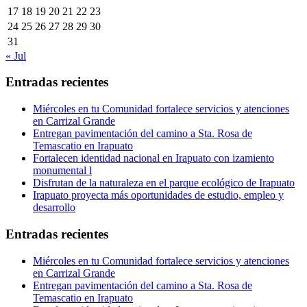
17
18
19
20
21
22
23
24
25
26
27
28
29
30
31
« Jul
Entradas recientes
Miércoles en tu Comunidad fortalece servicios y atenciones
en Carrizal Grande
Entregan pavimentación del camino a Sta. Rosa de
Temascatio en Irapuato
Fortalecen identidad nacional en Irapuato con izamiento
monumental l
Disfrutan de la naturaleza en el parque ecológico de Irapuato
Irapuato proyecta más oportunidades de estudio, empleo y
desarrollo
Entradas recientes
Miércoles en tu Comunidad fortalece servicios y atenciones
en Carrizal Grande
Entregan pavimentación del camino a Sta. Rosa de
Temascatio en Irapuato