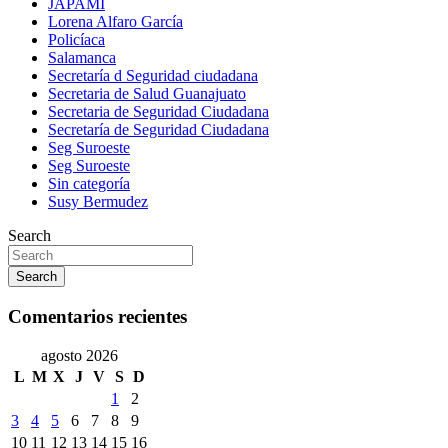
JAPAMI
Lorena Alfaro García
Policíaca
Salamanca
Secretaría d Seguridad ciudadana
Secretaria de Salud Guanajuato
Secretaria de Seguridad Ciudadana
Secretaría de Seguridad Ciudadana
Seg Suroeste
Seg Suroeste
Sin categoría
Susy Bermudez
Search
Search
Comentarios recientes
agosto 2026
L
M
X
J
V
S
D
1
2
3
4
5
6
7
8
9
10
11
12
13
14
15
16