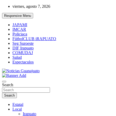
Skip
viernes, agosto 7, 2026
to
content
Responsive Menu
JAPAMI
IMCAR
Policiaca
FútbolCLUB iRAPUATO
Seg Suroeste
DIF Irapuato
COMUDAJ
Salud
Espectaculos
Noticias Guanajuato
Search
Search
Estatal
Local
Irapuato