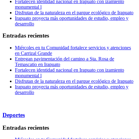
Fortalecen identidad nacional en Irapuato con izamiento
monumental l
Disfrutan de la naturaleza en el parque ecológico de Irapuato
Irapuato proyecta más oportunidades de estudio, empleo y
desarrollo
Entradas recientes
Miércoles en tu Comunidad fortalece servicios y atenciones
en Carrizal Grande
Entregan pavimentación del camino a Sta. Rosa de
Temascatio en Irapuato
Fortalecen identidad nacional en Irapuato con izamiento
monumental l
Disfrutan de la naturaleza en el parque ecológico de Irapuato
Irapuato proyecta más oportunidades de estudio, empleo y
desarrollo
Deportes
Entradas recientes