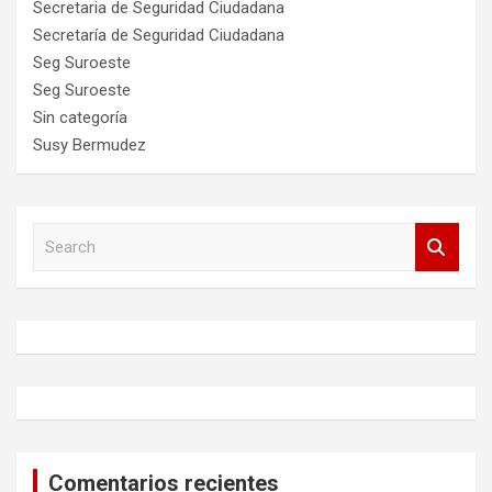
Secretaria de Seguridad Ciudadana
Secretaría de Seguridad Ciudadana
Seg Suroeste
Seg Suroeste
Sin categoría
Susy Bermudez
S
e
a
r
c
h
Comentarios recientes