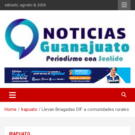
Skip
sábado, agosto 8, 2026
to
content
Noticias Guanajuato
Home
Irapuato
Llevan Briagadas DIF a comunidades rurales
IRAPUATO