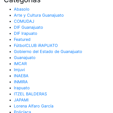
entradas
Abasolo
Arte y Cultura Guanajuato
COMUDAJ
DIF Guanajuato
DIF Irapuato
Featured
FútbolCLUB iRAPUATO
Gobierno del Estado de Guanajuato
Guanajuato
IMCAR
Imjuvi
INAEBA
INMIRA
Irapuato
ITZEL BALDERAS
JAPAMI
Lorena Alfaro García
Policíaca