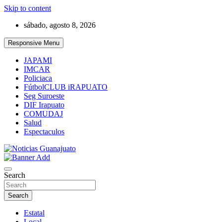
Skip to content
sábado, agosto 8, 2026
Responsive Menu
JAPAMI
IMCAR
Policiaca
FútbolCLUB iRAPUATO
Seg Suroeste
DIF Irapuato
COMUDAJ
Salud
Espectaculos
Noticias Guanajuato
Search
Search
Estatal
Local