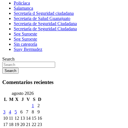
Policíaca
Salamanca
Secretaría d Seguridad ciudadana
Secretaria de Salud Guanajuato
Secretaria de Seguridad Ciudadana
Secretaría de Seguridad Ciudadana
Seg Suroeste
Seg Suroeste
Sin categoría
Susy Bermudez
Search
Search
Comentarios recientes
agosto 2026
L
M
X
J
V
S
D
1
2
3
4
5
6
7
8
9
10
11
12
13
14
15
16
17
18
19
20
21
22
23