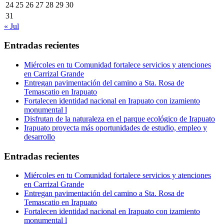
24
25
26
27
28
29
30
31
« Jul
Entradas recientes
Miércoles en tu Comunidad fortalece servicios y atenciones
en Carrizal Grande
Entregan pavimentación del camino a Sta. Rosa de
Temascatio en Irapuato
Fortalecen identidad nacional en Irapuato con izamiento
monumental l
Disfrutan de la naturaleza en el parque ecológico de Irapuato
Irapuato proyecta más oportunidades de estudio, empleo y
desarrollo
Entradas recientes
Miércoles en tu Comunidad fortalece servicios y atenciones
en Carrizal Grande
Entregan pavimentación del camino a Sta. Rosa de
Temascatio en Irapuato
Fortalecen identidad nacional en Irapuato con izamiento
monumental l