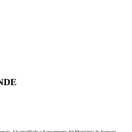
NDE
 Drenaje, Alcantarillado y Saneamiento del Municipio de Irapuato