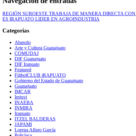
Navegación de entradas
REGIÓN SUROESTE TRABAJA DE MANERA DIRECTA CON 
ES IRAPUATO LIDER EN AGROINDUSTRIA
Categorías
Abasolo
Arte y Cultura Guanajuato
COMUDAJ
DIF Guanajuato
DIF Irapuato
Featured
FútbolCLUB iRAPUATO
Gobierno del Estado de Guanajuato
Guanajuato
IMCAR
Imjuvi
INAEBA
INMIRA
Irapuato
ITZEL BALDERAS
JAPAMI
Lorena Alfaro García
Policíaca