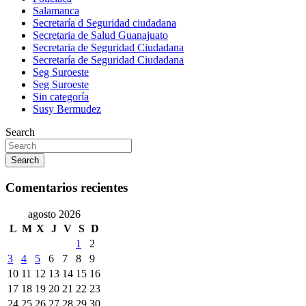
Salamanca
Secretaría d Seguridad ciudadana
Secretaria de Salud Guanajuato
Secretaria de Seguridad Ciudadana
Secretaría de Seguridad Ciudadana
Seg Suroeste
Seg Suroeste
Sin categoría
Susy Bermudez
Search
Search
Comentarios recientes
agosto 2026
L
M
X
J
V
S
D
1
2
3
4
5
6
7
8
9
10
11
12
13
14
15
16
17
18
19
20
21
22
23
24
25
26
27
28
29
30