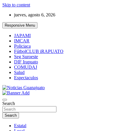
Skip to content
jueves, agosto 6, 2026
Responsive Menu
JAPAMI
IMCAR
Policiaca
FútbolCLUB iRAPUATO
Seg Suroeste
DIF Irapuato
COMUDAJ
Salud
Espectaculos
Noticias Guanajuato
Search
Search
Estatal
Local