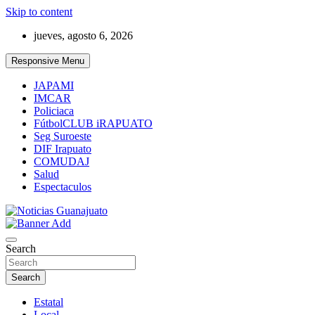
Skip to content
jueves, agosto 6, 2026
Responsive Menu
JAPAMI
IMCAR
Policiaca
FútbolCLUB iRAPUATO
Seg Suroeste
DIF Irapuato
COMUDAJ
Salud
Espectaculos
Noticias Guanajuato
Search
Search
Estatal
Local