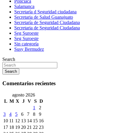
Policíaca
Salamanca
Secretaría d Seguridad ciudadana
Secretaria de Salud Guanajuato
Secretaría de Seguridad Ciudadana
Secretaria de Seguridad Ciudadana
Seg Suroeste
Seg Suroeste
Sin categoría
Susy Bermudez
Search
Search
Comentarios recientes
agosto 2026
L
M
X
J
V
S
D
1
2
3
4
5
6
7
8
9
10
11
12
13
14
15
16
17
18
19
20
21
22
23