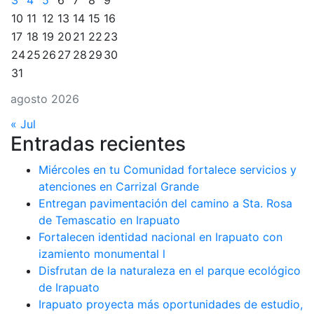
3
4
5
6
7
8
9
10
11
12
13
14
15
16
17
18
19
20
21
22
23
24
25
26
27
28
29
30
31
agosto 2026
« Jul
Entradas recientes
Miércoles en tu Comunidad fortalece servicios y
atenciones en Carrizal Grande
Entregan pavimentación del camino a Sta. Rosa
de Temascatio en Irapuato
Fortalecen identidad nacional en Irapuato con
izamiento monumental l
Disfrutan de la naturaleza en el parque ecológico
de Irapuato
Irapuato proyecta más oportunidades de estudio,