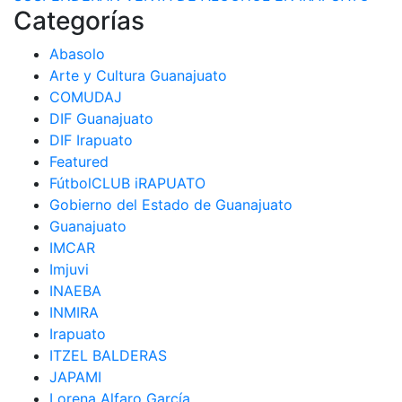
de
Categorías
entradas
Abasolo
Arte y Cultura Guanajuato
COMUDAJ
DIF Guanajuato
DIF Irapuato
Featured
FútbolCLUB iRAPUATO
Gobierno del Estado de Guanajuato
Guanajuato
IMCAR
Imjuvi
INAEBA
INMIRA
Irapuato
ITZEL BALDERAS
JAPAMI
Lorena Alfaro García