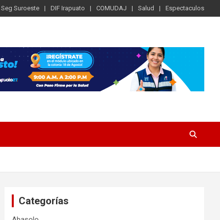
Seg Suroeste
DIF Irapuato
COMUDAJ
Salud
Espectaculos
Categorías
Abasolo