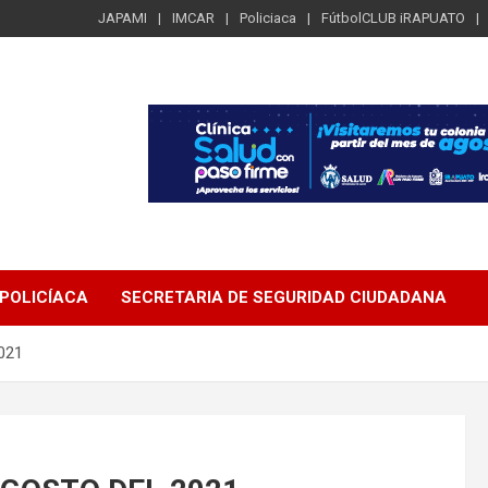
JAPAMI
IMCAR
Policiaca
FútbolCLUB iRAPUATO
POLICÍACA
SECRETARIA DE SEGURIDAD CIUDADANA
021