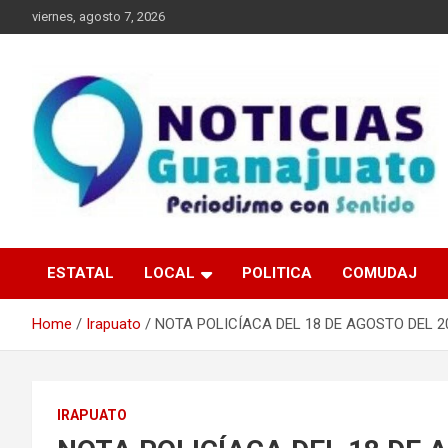
Skip
viernes, agosto 7, 2026
to
content
Noticias Guanajuato
ESTATAL
LOCAL
POLITICA
COMUDAJ
Home
Irapuato
NOTA POLICÍACA DEL 18 DE AGOSTO DEL 2
IRAPUATO