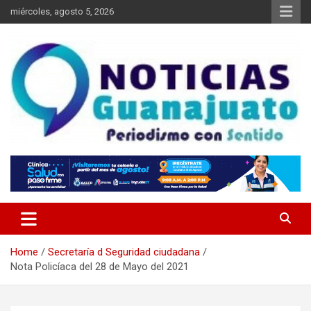
Skip
miércoles, agosto 5, 2026
to
content
Noticias Guanajuato
Home
Secretaría d Seguridad ciudadana
Nota Policíaca del 28 de Mayo del 2021