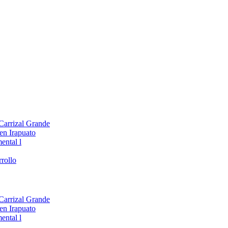
 Carrizal Grande
en Irapuato
ental l
rollo
 Carrizal Grande
en Irapuato
ental l