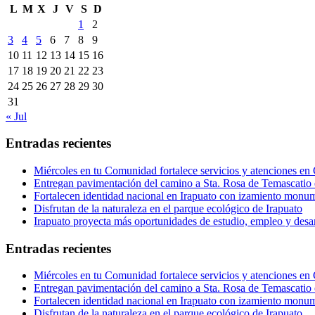
L
M
X
J
V
S
D
1
2
3
4
5
6
7
8
9
10
11
12
13
14
15
16
17
18
19
20
21
22
23
24
25
26
27
28
29
30
31
« Jul
Entradas recientes
Miércoles en tu Comunidad fortalece servicios y atenciones en
Entregan pavimentación del camino a Sta. Rosa de Temascatio 
Fortalecen identidad nacional en Irapuato con izamiento monum
Disfrutan de la naturaleza en el parque ecológico de Irapuato
Irapuato proyecta más oportunidades de estudio, empleo y desar
Entradas recientes
Miércoles en tu Comunidad fortalece servicios y atenciones en
Entregan pavimentación del camino a Sta. Rosa de Temascatio 
Fortalecen identidad nacional en Irapuato con izamiento monum
Disfrutan de la naturaleza en el parque ecológico de Irapuato