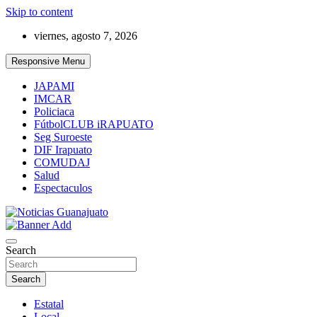
Skip to content
viernes, agosto 7, 2026
Responsive Menu
JAPAMI
IMCAR
Policiaca
FútbolCLUB iRAPUATO
Seg Suroeste
DIF Irapuato
COMUDAJ
Salud
Espectaculos
Noticias Guanajuato
Search
Search
Estatal
Local