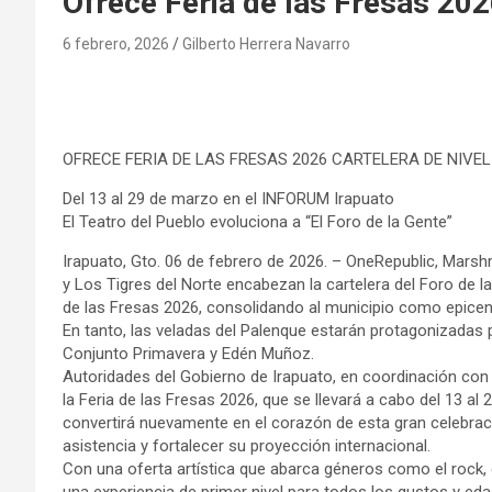
Ofrece Feria de las Fresas 202
6 febrero, 2026
Gilberto Herrera Navarro
OFRECE FERIA DE LAS FRESAS 2026 CARTELERA DE NIVE
Del 13 al 29 de marzo en el INFORUM Irapuato
El Teatro del Pueblo evoluciona a “El Foro de la Gente”
Irapuato, Gto. 06 de febrero de 2026. – OneRepublic, Marsh
y Los Tigres del Norte encabezan la cartelera del Foro de la
de las Fresas 2026, consolidando al municipio como epicent
En tanto, las veladas del Palenque estarán protagonizadas 
Conjunto Primavera y Edén Muñoz.
Autoridades del Gobierno de Irapuato, en coordinación con 
la Feria de las Fresas 2026, que se llevará a cabo del 13 al
convertirá nuevamente en el corazón de esta gran celebrac
asistencia y fortalecer su proyección internacional.
Con una oferta artística que abarca géneros como el rock, el