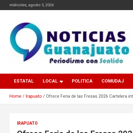
Skip
miércoles, agosto 5, 2026
to
content
Noticias Guanajuato
ESTATAL
LOCAL
POLITICA
COMUDAJ
Home
Irapuato
Ofrece Feria de las Fresas 2026 Cartelera in
IRAPUATO