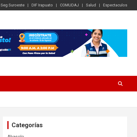
Seg Suroeste
DIF Irapuato
COMUDAJ
Salud
Espectaculos
Categorías
Abasolo