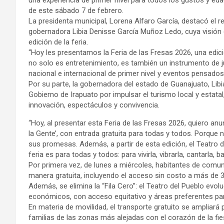
una experiencia de primer nivel para todos los gustos y eda
de este sábado 7 de febrero.
La presidenta municipal, Lorena Alfaro García, destacó el 
gobernadora Libia Denisse García Muñoz Ledo, cuya visión 
edición de la feria.
“Hoy les presentamos la Feria de las Fresas 2026, una edic
no solo es entretenimiento, es también un instrumento de jus
nacional e internacional de primer nivel y eventos pensados 
Por su parte, la gobernadora del estado de Guanajuato, Lib
Gobierno de Irapuato por impulsar el turismo local y estatal
innovación, espectáculos y convivencia.
“Hoy, al presentar esta Feria de las Fresas 2026, quiero anu
la Gente’, con entrada gratuita para todas y todos. Porque
sus promesas. Además, a partir de esta edición, el Teatro d
feria es para todas y todos: para vivirla, vibrarla, cantarla, ba
Por primera vez, de lunes a miércoles, habitantes de comun
manera gratuita, incluyendo el acceso sin costo a más de 
Además, se elimina la “Fila Cero”: el Teatro del Pueblo evolu
económicos, con acceso equitativo y áreas preferentes pa
En materia de movilidad, el transporte gratuito se ampliará
familias de las zonas más alejadas con el corazón de la fie