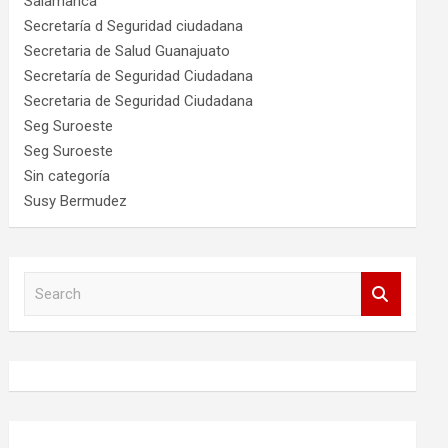
Salamanca
Secretaría d Seguridad ciudadana
Secretaria de Salud Guanajuato
Secretaría de Seguridad Ciudadana
Secretaria de Seguridad Ciudadana
Seg Suroeste
Seg Suroeste
Sin categoría
Susy Bermudez
S
e
a
r
c
h