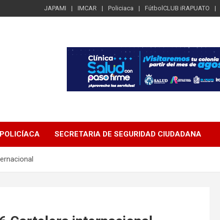
JAPAMI
IMCAR
Policiaca
FútbolCLUB iRAPUATO
POLICÍACA
SECRETARIA DE SEGURIDAD CIUDADANA
ternacional