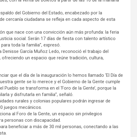
des, con la venta de boletos a partir de las 10 de la mañana
respaldo del Gobierno del Estado, encabezado por la
de cercanía ciudadana se refleja en cada aspecto de esta
ión que nace con una convicción aún más profunda: la feria
ticia social. Serán 17 días de fiesta con talento artístico
para toda la familia”, expresó.
ia Denisse García Muñoz Ledo, reconoció el trabajo del
, ofreciendo un espacio que reúne tradición, cultura,
nciar que el día de la inauguración lo hemos llamado ‘El Día de
 nuestra gente se lo merece y el Gobierno de la Gente cumple
el Pueblo se transforma en el ‘Foro de la Gente’, porque la
ilarla y disfrutarla en familia”, señaló.
idades rurales y colonias populares podrán ingresar de
30 juegos mecánicos.
ciona al Foro de la Gente, un espacio sin privilegios
ra personas con discapacidad.
 para beneficiar a más de 30 mil personas, conectando a las
sta.