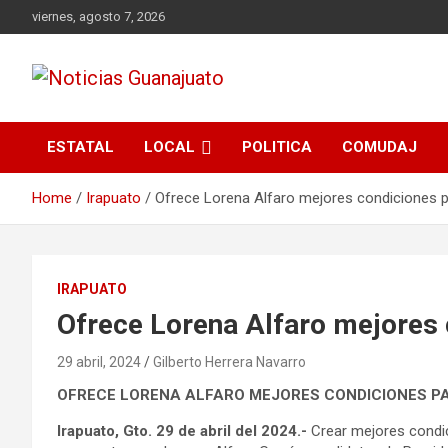
Skip
viernes, agosto 7, 2026
to
content
Noticias Guanajuato
ESTATAL
LOCAL
POLITICA
COMUDAJ
Home
Irapuato
Ofrece Lorena Alfaro mejores condiciones p
IRAPUATO
Ofrece Lorena Alfaro mejores 
29 abril, 2024
Gilberto Herrera Navarro
OFRECE LORENA ALFARO MEJORES CONDICIONES P
Irapuato, Gto. 29 de abril del 2024.-
Crear mejores condic