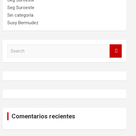
Seg Suroeste
Seg Suroeste
Sin categoría
Susy Bermudez
S
e
a
r
c
h
Comentarios recientes