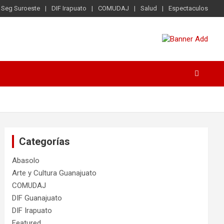
Seg Suroeste
DIF Irapuato
COMUDAJ
Salud
Espectaculos
Categorías
Abasolo
Arte y Cultura Guanajuato
COMUDAJ
DIF Guanajuato
DIF Irapuato
Featured