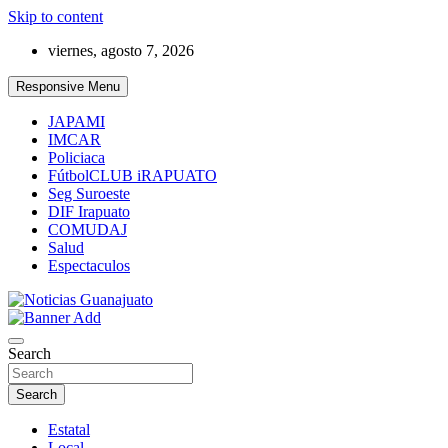
Skip to content
viernes, agosto 7, 2026
Responsive Menu
JAPAMI
IMCAR
Policiaca
FútbolCLUB iRAPUATO
Seg Suroeste
DIF Irapuato
COMUDAJ
Salud
Espectaculos
Noticias Guanajuato
Search
Search
Estatal
Local