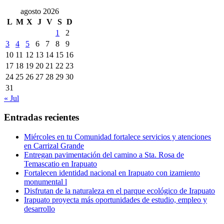
agosto 2026
L
M
X
J
V
S
D
1
2
3
4
5
6
7
8
9
10
11
12
13
14
15
16
17
18
19
20
21
22
23
24
25
26
27
28
29
30
31
« Jul
Entradas recientes
Miércoles en tu Comunidad fortalece servicios y atenciones
en Carrizal Grande
Entregan pavimentación del camino a Sta. Rosa de
Temascatio en Irapuato
Fortalecen identidad nacional en Irapuato con izamiento
monumental l
Disfrutan de la naturaleza en el parque ecológico de Irapuato
Irapuato proyecta más oportunidades de estudio, empleo y
desarrollo