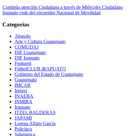
Navegación
Continúa atención Ciudadana a través de Miércoles Ciudadano
Irapuato cede del encuentro Nacional de Movilidad
de
entradas
Categorías
Abasolo
Arte y Cultura Guanajuato
COMUDAJ
DIF Guanajuato
DIF Irapuato
Featured
FútbolCLUB iRAPUATO
Gobierno del Estado de Guanajuato
Guanajuato
IMCAR
Imjuvi
INAEBA
INMIRA
Irapuato
ITZEL BALDERAS
JAPAMI
Lorena Alfaro García
Policíaca
Salamanca