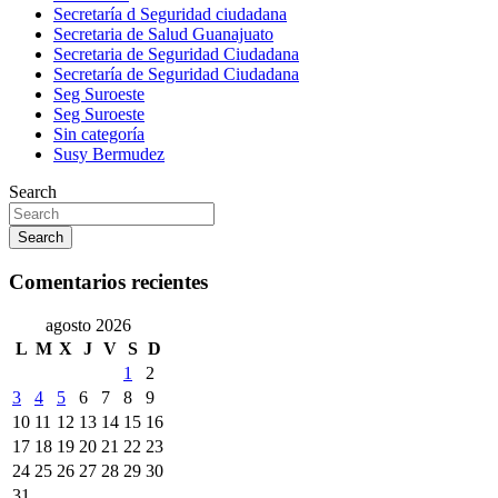
Secretaría d Seguridad ciudadana
Secretaria de Salud Guanajuato
Secretaria de Seguridad Ciudadana
Secretaría de Seguridad Ciudadana
Seg Suroeste
Seg Suroeste
Sin categoría
Susy Bermudez
Search
Search
Comentarios recientes
agosto 2026
L
M
X
J
V
S
D
1
2
3
4
5
6
7
8
9
10
11
12
13
14
15
16
17
18
19
20
21
22
23
24
25
26
27
28
29
30
31