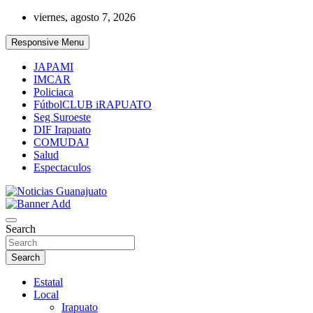
Skip
viernes, agosto 7, 2026
to
content
Responsive Menu
JAPAMI
IMCAR
Policiaca
FútbolCLUB iRAPUATO
Seg Suroeste
DIF Irapuato
COMUDAJ
Salud
Espectaculos
Noticias Guanajuato
Search
Search
Estatal
Local
Irapuato