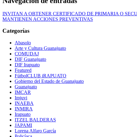
Navegación de entradas
INVITAN A OBTENER CERTIFICADO DE PRIMARIA O SE
MANTIENEN ACCIONES PREVENTIVAS
Categorías
Abasolo
Arte y Cultura Guanajuato
COMUDAJ
DIF Guanajuato
DIF Irapuato
Featured
FútbolCLUB iRAPUATO
Gobierno del Estado de Guanajuato
Guanajuato
IMCAR
Imjuvi
INAEBA
INMIRA
Irapuato
ITZEL BALDERAS
JAPAMI
Lorena Alfaro García
Policíaca