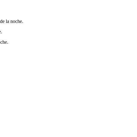
 de la noche.
e.
oche.