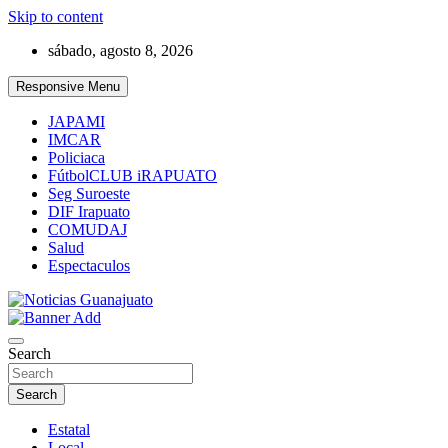
Skip to content
sábado, agosto 8, 2026
Responsive Menu
JAPAMI
IMCAR
Policiaca
FútbolCLUB iRAPUATO
Seg Suroeste
DIF Irapuato
COMUDAJ
Salud
Espectaculos
Noticias Guanajuato
Search
Search
Estatal
Local