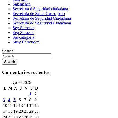
Salamanca
Secretaría d Seguridad ciudadana
Secretaria de Salud Guanajuato
Secretaría de Seguridad Ciudadana
Secretaria de Seguridad Ciudadana
Seg Suroeste
Seg Suroeste
Sin categoría
Susy Bermudez
Search
Search
Comentarios recientes
agosto 2026
L
M
X
J
V
S
D
1
2
3
4
5
6
7
8
9
10
11
12
13
14
15
16
17
18
19
20
21
22
23
24
25
26
27
28
29
30