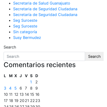
Secretaria de Salud Guanajuato
Secretaria de Seguridad Ciudadana
Secretaría de Seguridad Ciudadana
Seg Suroeste
Seg Suroeste
Sin categoría
Susy Bermudez
Search
Search
Comentarios recientes
L
M
X
J
V
S
D
1
2
3
4
5
6
7
8
9
10
11
12
13
14
15
16
17
18
19
20
21
22
23
24
25
26
27
28
29
30