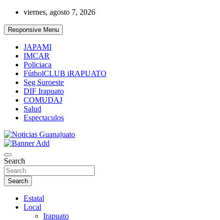
Skip
viernes, agosto 7, 2026
to
content
Responsive Menu
JAPAMI
IMCAR
Policiaca
FútbolCLUB iRAPUATO
Seg Suroeste
DIF Irapuato
COMUDAJ
Salud
Espectaculos
Noticias Guanajuato
Search
Search
Estatal
Local
Irapuato