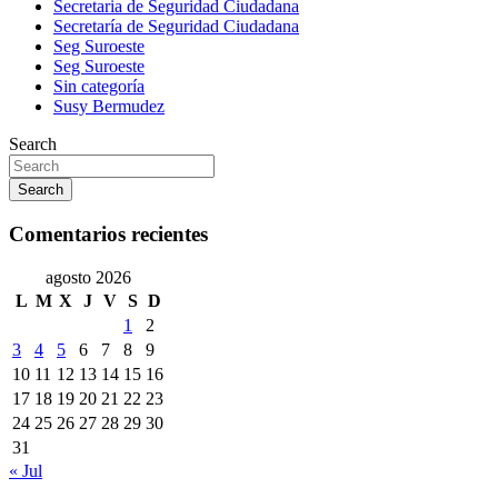
Secretaria de Seguridad Ciudadana
Secretaría de Seguridad Ciudadana
Seg Suroeste
Seg Suroeste
Sin categoría
Susy Bermudez
Search
Search
Comentarios recientes
agosto 2026
L
M
X
J
V
S
D
1
2
3
4
5
6
7
8
9
10
11
12
13
14
15
16
17
18
19
20
21
22
23
24
25
26
27
28
29
30
31
« Jul