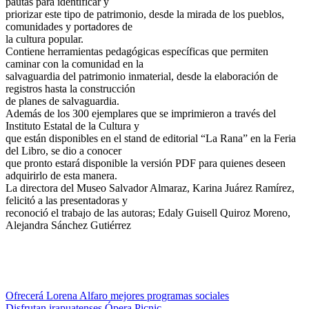
pautas para identificar y
priorizar este tipo de patrimonio, desde la mirada de los pueblos,
comunidades y portadores de
la cultura popular.
Contiene herramientas pedagógicas específicas que permiten
caminar con la comunidad en la
salvaguardia del patrimonio inmaterial, desde la elaboración de
registros hasta la construcción
de planes de salvaguardia.
Además de los 300 ejemplares que se imprimieron a través del
Instituto Estatal de la Cultura y
que están disponibles en el stand de editorial “La Rana” en la Feria
del Libro, se dio a conocer
que pronto estará disponible la versión PDF para quienes deseen
adquirirlo de esta manera.
La directora del Museo Salvador Almaraz, Karina Juárez Ramírez,
felicitó a las presentadoras y
reconoció el trabajo de las autoras; Edaly Guisell Quiroz Moreno,
Alejandra Sánchez Gutiérrez
Navegación
Ofrecerá Lorena Alfaro mejores programas sociales
Disfrutan irapuatenses Ópera Picnic