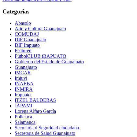
de
entradas
Categorías
Abasolo
Arte y Cultura Guanajuato
COMUDAJ
DIF Guanajuato
DIF Irapuato
Featured
FútbolCLUB iRAPUATO
Gobierno del Estado de Guanajuato
Guanajuato
IMCAR
Imjuvi
INAEBA
INMIRA
Irapuato
ITZEL BALDERAS
JAPAMI
Lorena Alfaro García
Policíaca
Salamanca
Secretaría d Seguridad ciudadana
Secretaria de Salud Guanajuato