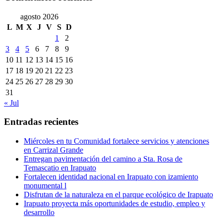
agosto 2026
L
M
X
J
V
S
D
1
2
3
4
5
6
7
8
9
10
11
12
13
14
15
16
17
18
19
20
21
22
23
24
25
26
27
28
29
30
31
« Jul
Entradas recientes
Miércoles en tu Comunidad fortalece servicios y atenciones
en Carrizal Grande
Entregan pavimentación del camino a Sta. Rosa de
Temascatio en Irapuato
Fortalecen identidad nacional en Irapuato con izamiento
monumental l
Disfrutan de la naturaleza en el parque ecológico de Irapuato
Irapuato proyecta más oportunidades de estudio, empleo y
desarrollo