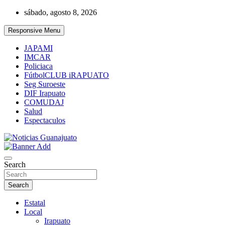
Skip
sábado, agosto 8, 2026
to
content
Responsive Menu
JAPAMI
IMCAR
Policiaca
FútbolCLUB iRAPUATO
Seg Suroeste
DIF Irapuato
COMUDAJ
Salud
Espectaculos
Noticias Guanajuato
Search
Search
Estatal
Local
Irapuato