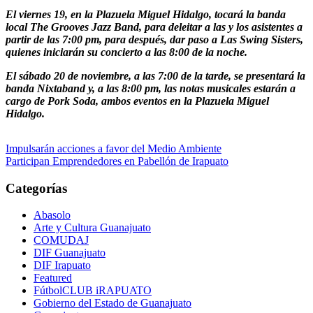
El viernes 19, en la Plazuela Miguel Hidalgo, tocará la banda
local The Grooves Jazz Band, para deleitar a las y los asistentes a
partir de las 7:00 pm, para después, dar paso a Las Swing Sisters,
quienes iniciarán su concierto a las 8:00 de la noche.
El sábado 20 de noviembre, a las 7:00 de la tarde, se presentará la
banda Nixtaband y, a las 8:00 pm, las notas musicales estarán a
cargo de Pork Soda, ambos eventos en la Plazuela Miguel
Hidalgo.
Navegación
Impulsarán acciones a favor del Medio Ambiente
Participan Emprendedores en Pabellón de Irapuato
de
entradas
Categorías
Abasolo
Arte y Cultura Guanajuato
COMUDAJ
DIF Guanajuato
DIF Irapuato
Featured
FútbolCLUB iRAPUATO
Gobierno del Estado de Guanajuato