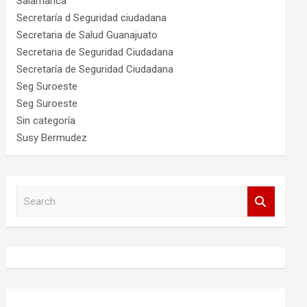
Salamanca
Secretaría d Seguridad ciudadana
Secretaria de Salud Guanajuato
Secretaria de Seguridad Ciudadana
Secretaría de Seguridad Ciudadana
Seg Suroeste
Seg Suroeste
Sin categoría
Susy Bermudez
S
e
a
r
c
h