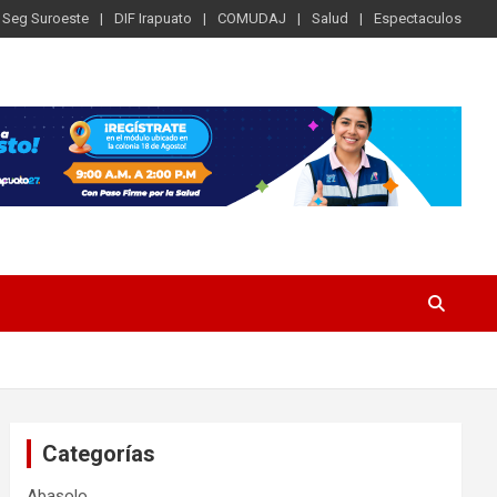
Seg Suroeste
DIF Irapuato
COMUDAJ
Salud
Espectaculos
Categorías
Abasolo