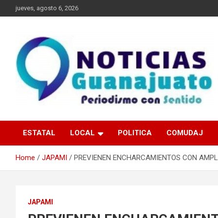
Skip
jueves, agosto 6, 2026
to
content
Noticias Guanajuato
ESTATAL
LOCAL
POLITICA
COMUDAJ
Home
JAPAMI
PREVIENEN ENCHARCAMIENTOS CON AMPL
JAPAMI