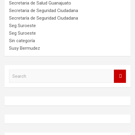
Secretaria de Salud Guanajuato
Secretaria de Seguridad Ciudadana
Secretaría de Seguridad Ciudadana
Seg Suroeste
Seg Suroeste
Sin categoría
Susy Bermudez
S
e
a
r
c
h